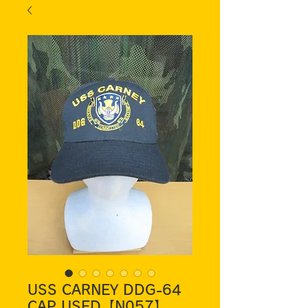
USS CARNEY DDG-64
CAP USED【N057】