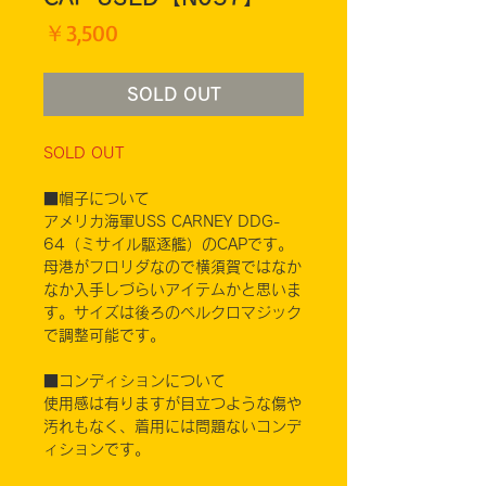
価
￥3,500
格
SOLD OUT
SOLD OUT
■帽子について
アメリカ海軍USS CARNEY DDG-
64（ミサイル駆逐艦）のCAPです。
母港がフロリダなので横須賀ではなか
なか入手しづらいアイテムかと思いま
す。サイズは後ろのベルクロマジック
で調整可能です。
■コンディションについて
使用感は有りますが目立つような傷や
汚れもなく、着用には問題ないコンデ
ィションです。