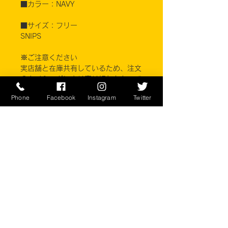
■カラー：NAVY
■サイズ：フリー
SNIPS
※ご注意ください
実店舗と在庫共有しているため、注文
のタイミングにより売り切れとなって
しまう場合がございます。
Phone
Facebook
Instagram
Twitter
お客様のご覧になっている環境により
商品の色が違う場合がございます。こ
のアイテムは米軍実物現品アイテムの
為、商品の返品/返金/交換は承りかね
ます。予めご了承下さい。
CONTACT
​〒238-0041
神奈川県横須賀市本町2-16