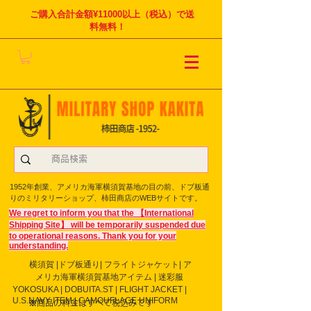
ご購入合計金額¥11000以上（税込）で送
料無料！
1952年創業、アメリカ海軍横須賀基地の目の前、ドブ板通
りのミリタリーショップ、柿田商店のWEBサイトです。
We regret to inform you that the 【International
Shipping Site】 will be temporarily suspended due
to operational reasons. Thank you for your
understanding.
横須賀 |ドブ板通り| フライト
ジャケット| ア
メリカ海軍横須賀基地アイテム | 迷彩服
YOKOSUKA | DOBUITA.ST | FLIGHT JACKET |
U.S.NAVY ITEM | CAMOUFLAGE UNIFORM
※商品の料金はすべて税込みです