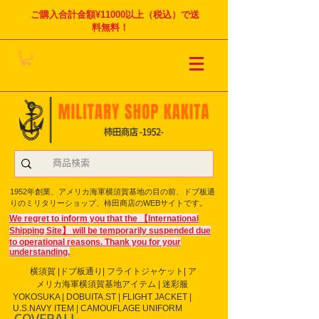
ご購入合計金額¥11000以上（税込）で送
料無料！
1952年創業、アメリカ海軍横須賀基地の目の前、ドブ板通
りのミリタリーショップ、柿田商店のWEBサイトです。
We regret to inform you that the 【International
Shipping Site】 will be temporarily suspended due
to operational reasons. Thank you for your
understanding.
横須賀 |ドブ板通り| フライト
ジャケット| ア
メリカ海軍横須賀基地アイテム | 迷彩服
YOKOSUKA | DOBUITA.ST | FLIGHT JACKET |
U.S.NAVY ITEM | CAMOUFLAGE UNIFORM
COVERALL