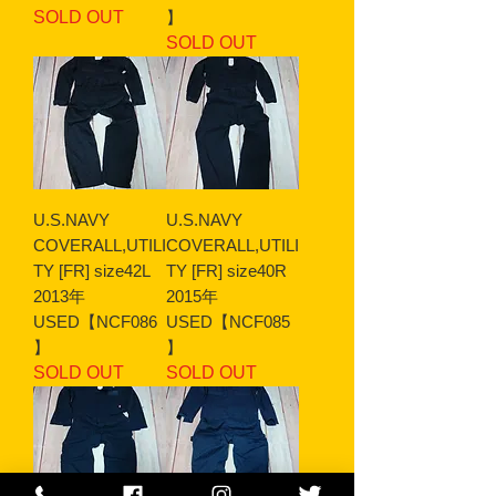
SOLD OUT
】
SOLD OUT
U.S.NAVY
U.S.NAVY
COVERALL,UTILI
COVERALL,UTILI
TY [FR] size42L
TY [FR] size40R
2013年
2015年
USED【NCF086
USED【NCF085
】
】
SOLD OUT
SOLD OUT