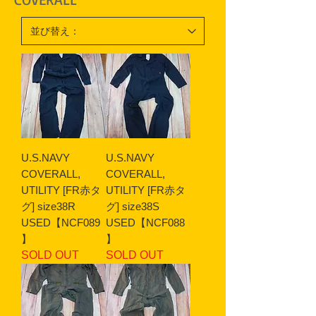
U.S.NAVY
U.S.NAVY
COVERALL,
COVERALL,
UTILITY [FR赤タ
UTILITY [FR赤タ
グ] size38R
グ] size38S
USED【NCF089
USED【NCF088
】
】
SOLD OUT
SOLD OUT