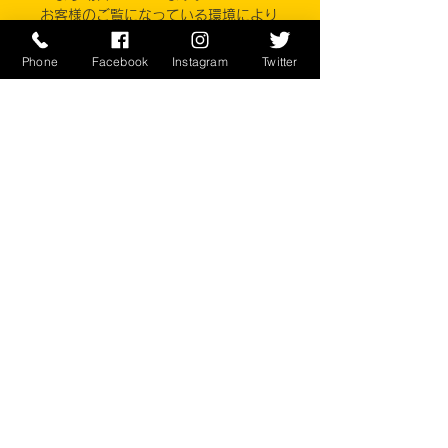
お客様のご覧になっている環境により
商品の色が違う場合がございます。
このアイテムは米軍現品アイテムの
Phone
Facebook
Instagram
Twitter
為、商品の返品/返金/交換は承りかね
ます。予めご了承下さい。
CONTACT
​〒238-0041
神奈川県横須賀市本町2-16
046-822-5384
​メールでのお問い合わせは
​コチラから