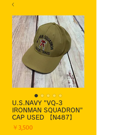
U.S.NAVY "VQ-3
IRONMAN SQUADRON"
CAP USED 【N487】
価
￥3,500
格