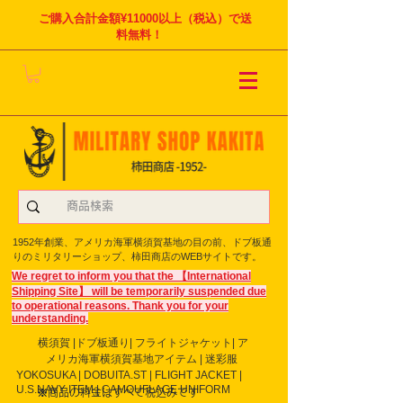
ご購入合計金額¥11000以上（税込）で送
料無料！
1952年創業、アメリカ海軍横須賀基地の目の前、ドブ板通
りのミリタリーショップ、柿田商店のWEBサイトです。
We regret to inform you that the 【International
Shipping Site】 will be temporarily suspended due
to operational reasons. Thank you for your
understanding.
横須賀 |ドブ板通り| フライト
ジャケット| ア
メリカ海軍横須賀基地アイテム | 迷彩服
YOKOSUKA | DOBUITA.ST | FLIGHT JACKET |
U.S.NAVY ITEM | CAMOUFLAGE UNIFORM
※商品の料金はすべて税込みです