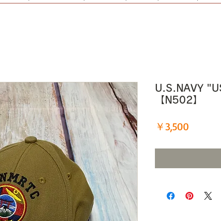
U.S.NAVY "
【N502】
価
￥3,500
格