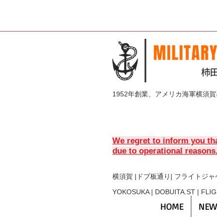
1952年創業、アメリカ海軍横須
We regret to inform you th
due to operational reasons
横須賀 |ドブ板通り| フライト
ジャ
YOKOSUKA | DOBUITA.ST | FLI
HOME
NEW