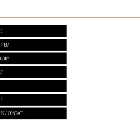
E
 ITEM
EGORY
UT
DE
SS / CONTACT