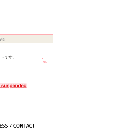
イトです。
y suspended
ESS / CONTACT