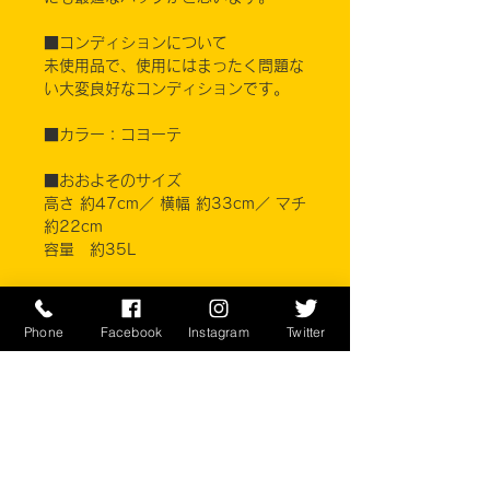
■コンディションについて
未使用品で、使用にはまったく問題な
い大変良好なコンディションです。
■カラー：コヨーテ
■おおよそのサイズ
高さ 約47cm／ 横幅 約33cm／ マチ
約22cm
容量 約35L
※ご注意ください
実店舗と在庫共有しているため、注文
Phone
Facebook
Instagram
Twitter
のタイミングにより売り切れとなって
しまう場合がございます。
お客様のご覧になっている環境により
商品の色が違う場合がございます。こ
のアイテムは米軍放出現品アイテムの
為、商品の返品/返金/交換は承りかね
ます。予めご了承下さい。