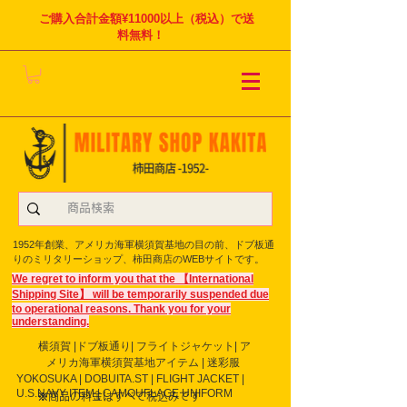
ご購入合計金額¥11000以上（税込）で送
料無料！
1952年創業、アメリカ海軍横須賀基地の目の前、ドブ板通
りのミリタリーショップ、柿田商店のWEBサイトです。
We regret to inform you that the 【International
Shipping Site】 will be temporarily suspended due
to operational reasons. Thank you for your
understanding.
横須賀 |ドブ板通り| フライト
ジャケット| ア
メリカ海軍横須賀基地アイテム | 迷彩服
YOKOSUKA | DOBUITA.ST | FLIGHT JACKET |
U.S.NAVY ITEM | CAMOUFLAGE UNIFORM
※商品の料金はすべて税込みです