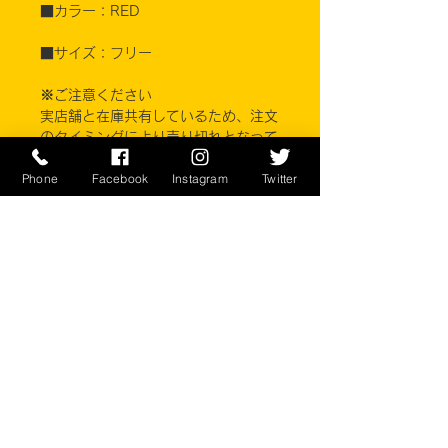
■カラー：RED
■サイズ：フリー
※ご注意ください
実店舗と在庫共有しているため、注文
のタイミングにより売り切れとなって
しまう場合がございます。
Phone
Facebook
Instagram
Twitter
お客様のご覧になっている環境により
商品の色が違う場合がございます。
このアイテムは米軍実物現品アイテム
の為、商品の返品/返金/交換は承りか
ねます。予めご了承下さい。
CONTACT
​〒238-0041
神奈川県横須賀市本町2-16
046-822-5384