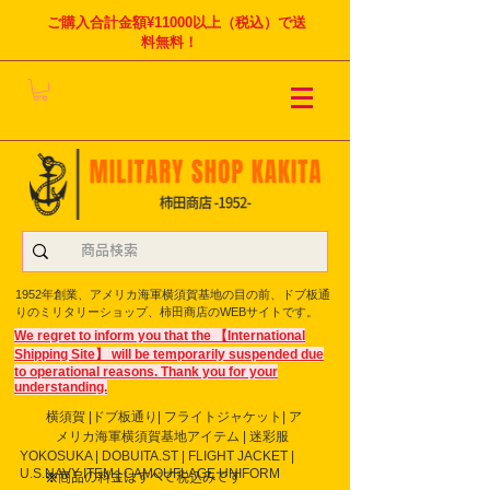
ご購入合計金額¥11000以上（税込）で送
料無料！
1952年創業、アメリカ海軍横須賀基地の目の前、ドブ板通
りのミリタリーショップ、柿田商店のWEBサイトです。
We regret to inform you that the 【International
Shipping Site】 will be temporarily suspended due
to operational reasons. Thank you for your
understanding.
横須賀 |ドブ板通り| フライト
ジャケット| ア
メリカ海軍横須賀基地アイテム | 迷彩服
YOKOSUKA | DOBUITA.ST | FLIGHT JACKET |
U.S.NAVY ITEM | CAMOUFLAGE UNIFORM
※商品の料金はすべて税込みです