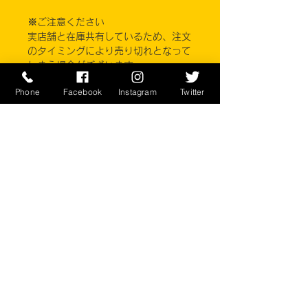
※ご注意ください
実店舗と在庫共有しているため、注文
のタイミングにより売り切れとなって
しまう場合がございます。
お客様のご覧になっている環境により
Phone
Facebook
Instagram
Twitter
商品の色が違う場合がございます。
このアイテムは米軍実物現品アイテム
の為、商品の返品/返金/交換は承りか
ねます。予めご了承下さい。
CONTACT
​〒238-0041
神奈川県横須賀市本町2-16
046-822-5384