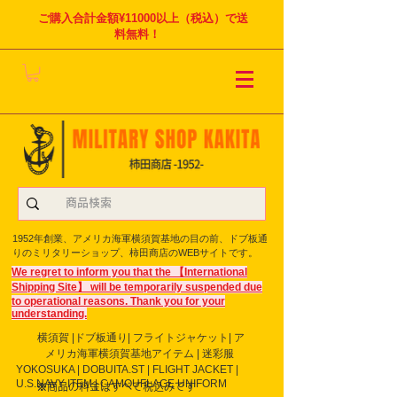
ご購入合計金額¥11000以上（税込）で送
料無料！
1952年創業、アメリカ海軍横須賀基地の目の前、ドブ板通
りのミリタリーショップ、柿田商店のWEBサイトです。
We regret to inform you that the 【International
Shipping Site】 will be temporarily suspended due
to operational reasons. Thank you for your
understanding.
横須賀 |ドブ板通り| フライト
ジャケット| ア
メリカ海軍横須賀基地アイテム | 迷彩服
YOKOSUKA | DOBUITA.ST | FLIGHT JACKET |
U.S.NAVY ITEM | CAMOUFLAGE UNIFORM
※商品の料金はすべて税込みです