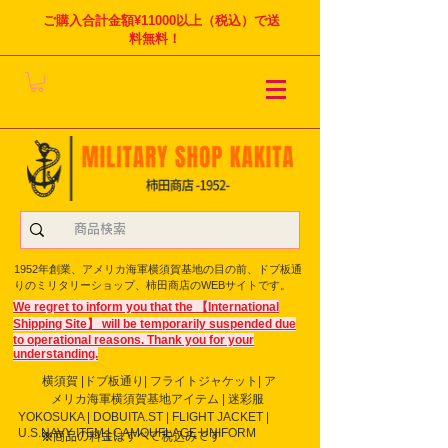
ご購入合計金額¥11000以上（税込）で送
料無料！
1952年創業、アメリカ海軍横須賀基地の目の前、ドブ板通
りのミリタリーショップ、柿田商店のWEBサイトです。
We regret to inform you that the 【International
Shipping Site】 will be temporarily suspended due
to operational reasons. Thank you for your
understanding.
横須賀 |ドブ板通り| フライト
ジャケット| ア
メリカ海軍横須賀基地アイテム | 迷彩服
YOKOSUKA | DOBUITA.ST | FLIGHT JACKET |
U.S.NAVY ITEM | CAMOUFLAGE UNIFORM
※商品の料金はすべて税込みです