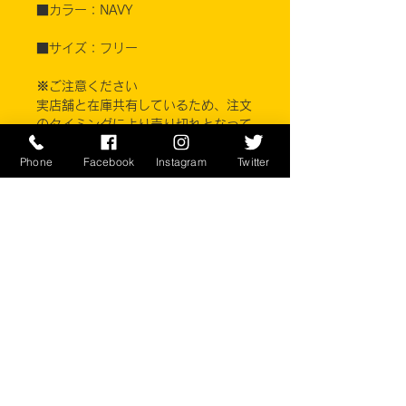
■カラー：NAVY
■サイズ：フリー
※ご注意ください
実店舗と在庫共有しているため、注文
のタイミングにより売り切れとなって
しまう場合がございます。
Phone
Facebook
Instagram
Twitter
お客様のご覧になっている環境により
商品の色が違う場合がございます。
このアイテムは米軍実物現品アイテム
の為、商品の返品/返金/交換は承りか
ねます。予めご了承下さい。
CONTACT
​〒238-0041
神奈川県横須賀市本町2-16
046-822-5384