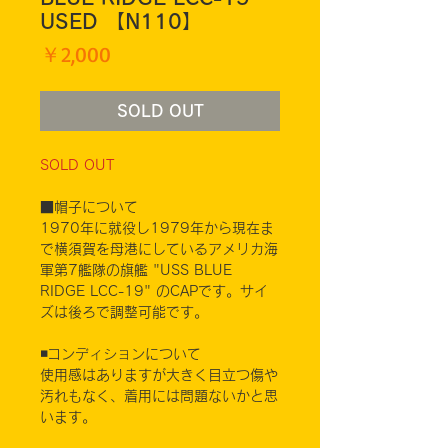
USED 【N110】
価
￥2,000
格
SOLD OUT
SOLD OUT
■帽子について
1970年に就役し1979年から現在ま
で横須賀を母港にしているアメリカ海
軍第7艦隊の旗艦 "USS BLUE
RIDGE LCC-19" のCAPです。サイ
ズは後ろで調整可能です。
◾️コンディションについて
使用感はありますが大きく目立つ傷や
汚れもなく、着用には問題ないかと思
います。