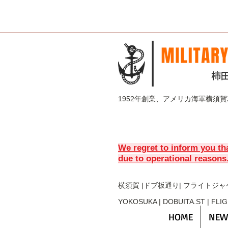
1952年創業、アメリカ海軍横須
We regret to inform you th
due to operational reasons
横須賀 |ドブ板通り| フライト
ジャ
YOKOSUKA | DOBUITA.ST | FLI
HOME
NEW