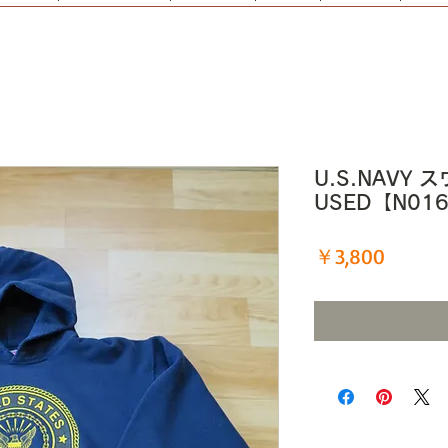
U.S.NAVY 
USED【N01
価
￥3,800
格