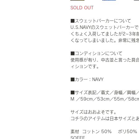
SOLD OUT
■スウェットパーカーについて
U.S.NAVYのスウェットパーカ
くちょく入荷してましたが2~3年
くなってしまいました。非常に残
■コンディションについて
使用感が有り、中古並と言った具
ィションです。
■カラー：NAVY
■サイズ表記／着丈／身幅／肩幅
M ／59cm／53cm／55m／58c
サイズはおおよそです。
コチラのアイテムは日本サイズと
素材 コットン 50% ポリ50%
SOFFE