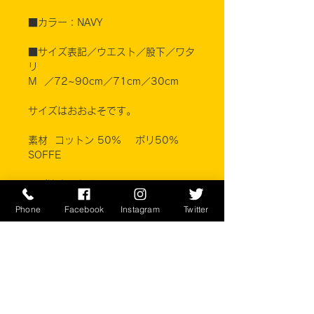
■カラー：NAVY
■サイズ表記／ウエスト／股下／ワタ
リ
M ／72~90cm／71cm／30cm
サイズはおおよそです。
素材 コットン 50% ポリ50%
SOFFE
※ご注意ください
実店舗と在庫共有しているため、注文
Phone
Facebook
Instagram
Twitter
のタイミングにより売り切れとなって
しまう場合がございます。
お客様のご覧になっている環境により
商品の色が違う場合がございます。
このアイテムは米軍実物現品アイテム
の為、商品の返品/返金/交換は承りか
ねます。予めご了承下さい。