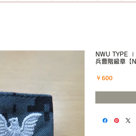
NWU TYPE Ⅰ
兵曹階級章【N
価
￥600
格