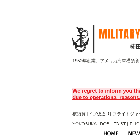
1952年創業、アメリカ海軍横須
We regret to inform you th
due to operational reasons
横須賀 |ドブ板通り| フライト
ジャ
YOKOSUKA | DOBUITA.ST | FLI
HOME
NEW