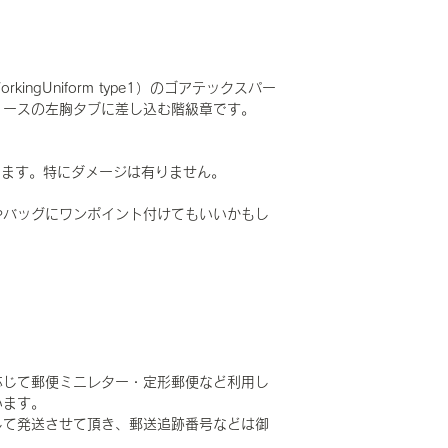
WorkingUniform type1）のゴアテックスパー
リースの左胸タブに差し込む階級章です。
ります。特にダメージは有りません。
やバッグにワンポイント付けてもいいかもし
応じて郵便ミニレター・定形郵便など利用し
います。
して発送させて頂き、郵送追跡番号などは御