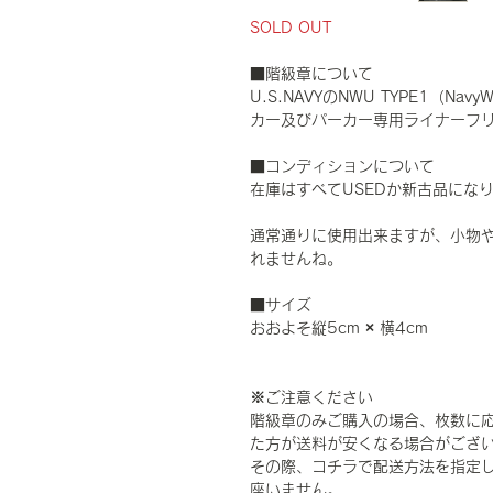
SOLD OUT
■階級章について
U.S.NAVYのNWU TYPE1（Navy
カー及びパーカー専用ライナーフ
■コンディションについて
在庫はすべてUSEDか新古品にな
通常通りに使用出来ますが、小物
れませんね。
■サイズ
おおよそ縦5cm × 横4cm
※ご注意ください
階級章のみご購入の場合、枚数に
た方が送料が安くなる場合がござ
その際、コチラで配送方法を指定
座いません。