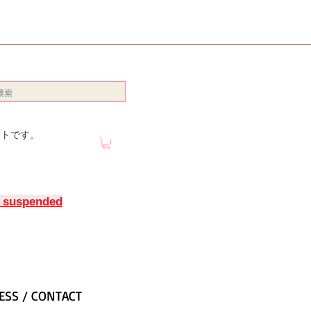
イトです。
y suspended
ESS / CONTACT