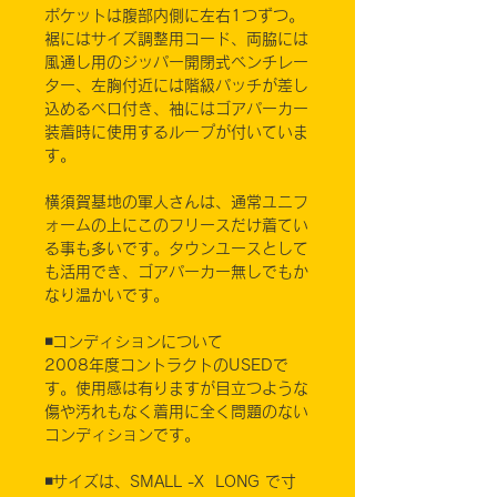
ポケットは腹部内側に左右1つずつ。
裾にはサイズ調整用コード、両脇には
風通し用のジッパー開閉式ベンチレー
ター、左胸付近には階級パッチが差し
込めるベロ付き、袖にはゴアパーカー
装着時に使用するループが付いていま
す。
横須賀基地の軍人さんは、通常ユニフ
ォームの上にこのフリースだけ着てい
る事も多いです。タウンユースとして
も活用でき、ゴアパーカー無しでもか
なり温かいです。
◾️コンディションについて
2008年度コントラクトのUSEDで
す。使用感は有りますが目立つような
傷や汚れもなく着用に全く問題のない
コンディションです。
◾️サイズは、SMALL -X LONG で寸