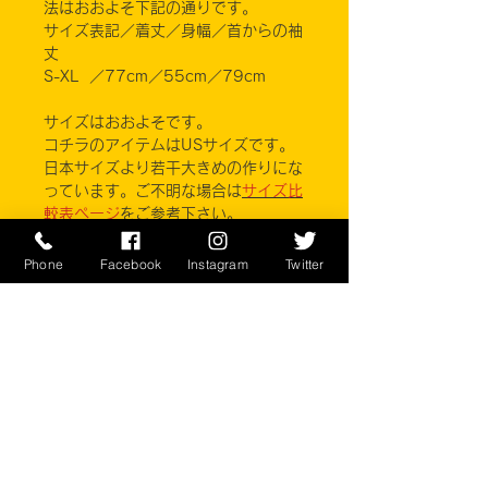
法はおおよそ下記の通りです。
サイズ表記／着丈／身幅／首からの袖
丈
S-XL ／77cm／55cm／79cm
サイズはおおよそです。
コチラのアイテムはUSサイズです。
日本サイズより若干大きめの作りにな
っています。ご不明な場合は
サイズ比
較表ページ
をご参考下さい。
■カラー：黒
Phone
Facebook
Instagram
Twitter
POLYESTER SHELL 100%
NYLON REINFORCEMENTS 100%
NIB/NJW
※ご注意ください
実店舗と在庫共有しているため、注文
のタイミングにより売り切れとなって
しまう場合がございます。