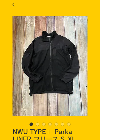
NWU TYPEⅠ Parka
LINER フリース S-XL