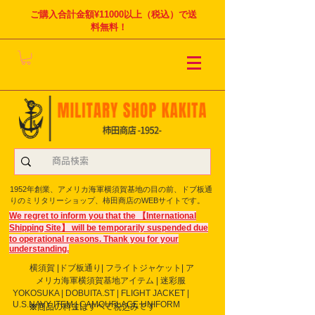
ご購入合計金額¥11000以上（税込）で送
料無料！
1952年創業、アメリカ海軍横須賀基地の目の前、ドブ板通
りのミリタリーショップ、柿田商店のWEBサイトです。
We regret to inform you that the 【International
Shipping Site】 will be temporarily suspended due
to operational reasons. Thank you for your
understanding.
横須賀 |ドブ板通り| フライト
ジャケット| ア
メリカ海軍横須賀基地アイテム | 迷彩服
YOKOSUKA | DOBUITA.ST | FLIGHT JACKET |
U.S.NAVY ITEM | CAMOUFLAGE UNIFORM
※商品の料金はすべて税込みです