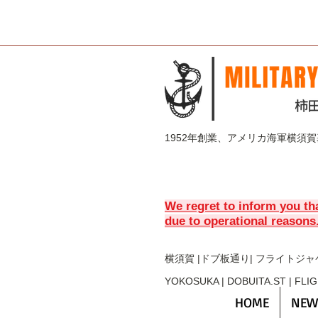
1952年創業、アメリカ海軍横須
We regret to inform you th
due to operational reasons
横須賀 |ドブ板通り| フライト
ジャ
YOKOSUKA | DOBUITA.ST | FLI
HOME
NEW