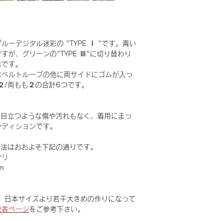
ーデジタル迷彩の "TYPE Ⅰ "です。青い
が、グリーンの"TYPE Ⅲ"に切り替わり
念です。
はベルトループの他に両サイドにゴムが入っ
２/両もも２の合計6つです。
、目立つような傷や汚れもなく、着用にまっ
ンディションです。
Gで寸法はおおよそ下記の通りです。
タリ
m
。日本サイズより若干大きめの作りになって
較表ページ
をご参考下さい。