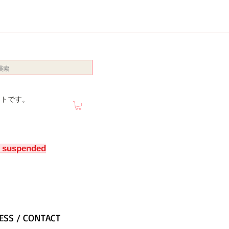
イトです。
y suspended
ESS / CONTACT