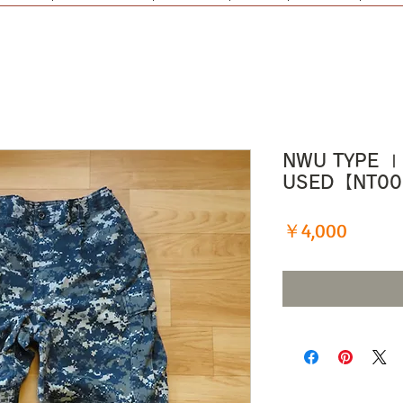
NWU TYPE 
USED【NT0
価
￥4,000
格