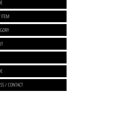
E
 ITEM
EGORY
UT
DE
SS / CONTACT