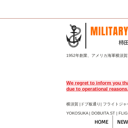
1952年創業、アメリカ海軍横須
We regret to inform you th
due to operational reasons
横須賀 |ドブ板通り| フライト
ジャ
YOKOSUKA | DOBUITA.ST | FLI
HOME
NEW