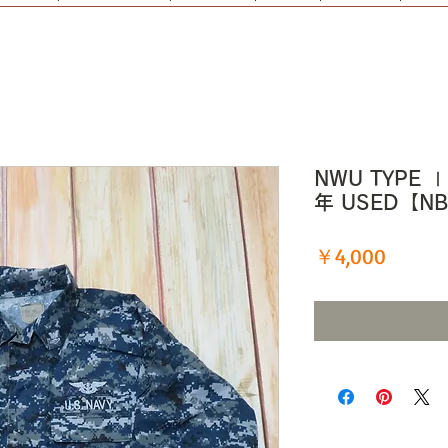
NWU TYPE 
年 USED【N
価
￥4,000
格