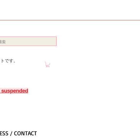
イトです。
y suspended
ESS / CONTACT