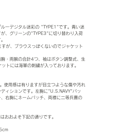
ーデジタル迷彩の "TYPE1"です。青い迷
、グリーンの"TYPE3"に切り替わり入荷
す。
いますが、ブラウスっぽくないのでジャケット
両胸・両腕の合計4つ、袖はボタン調整式、生
ケットには海軍の刺繍が入っております。
です。使用感は有りますが目立つような傷や汚れ
ィションです。左胸に"U.S.NAVY"パッ
チ、右胸にネームパッチ、両襟に二等兵曹の
で寸法はおおよそ下記の通りです。
5cm