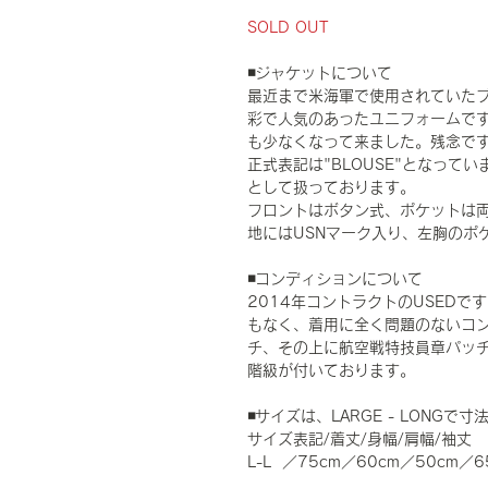
SOLD OUT
◾️ジャケットについて
最近まで米海軍で使用されていたブル
彩で人気のあったユニフォームですが
も少なくなって来ました。残念で
正式表記は"BLOUSE"となって
として扱っております。
フロントはボタン式、ポケットは
地にはUSNマーク入り、左胸のポ
◾️コンディションについて
2014年コントラクトのUSED
もなく、着用に全く問題のないコンデ
チ、その上に航空戦特技員章パッ
階級が付いております。
◾️サイズは、LARGE - LONG
サイズ表記/着丈/身幅/肩幅/袖丈
L-L ／75cm／60cm／50cm／6