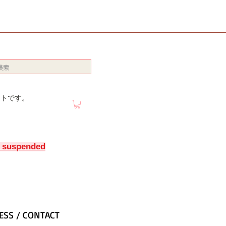
イトです。
y suspended
ESS / CONTACT