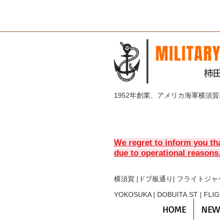
1952年創業、アメリカ海軍横須
We regret to inform you th
due to operational reasons
横須賀 |ドブ板通り| フライト
ジャ
YOKOSUKA | DOBUITA.ST | FLI
HOME
NEW