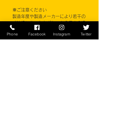
※ご注意ください
製造年度や製造メーカーにより若干の
寸法違いや、ももポケットの長さの違
いがあるため股下の長さはまちまちで
Phone
Facebook
Instagram
Twitter
す。商品ごとに寸法は採寸してありま
すのでサイズ詳細をお確かめくださ
い。
実店舗と在庫共有しているため、注文
のタイミングにより売り切れとなって
しまう場合がございます。
お客様のご覧になっている環境により
商品の色が違う場合がございます。
このアイテムは米軍実物現品アイテム
の為、商品の返品/返金/交換は承りか
ねます。予めご了承下さい。