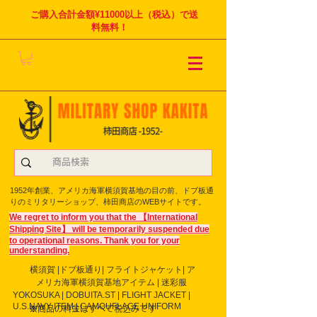
ご購入合計金額¥11000以上（税込）で送
料無料！
1952年創業、アメリカ海軍横須賀基地の目の前、ドブ板通
りのミリタリーショップ、柿田商店のWEBサイトです。
We regret to inform you that the 【International
Shipping Site】 will be temporarily suspended due
to operational reasons. Thank you for your
understanding.
横須賀 |ドブ板通り| フライト
ジャケット| ア
メリカ海軍横須賀基地アイテム | 迷彩服
YOKOSUKA | DOBUITA.ST | FLIGHT JACKET |
U.S.NAVY ITEM | CAMOUFLAGE UNIFORM
※商品の料金はすべて税込みです