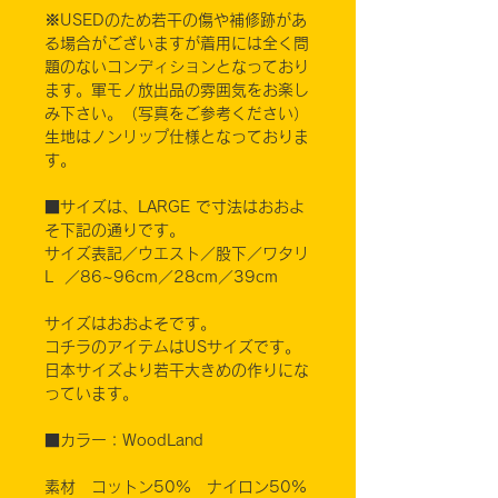
※USEDのため若干の傷や補修跡があ
る場合がございますが着用には全く問
題のないコンディションとなっており
ます。軍モノ放出品の雰囲気をお楽し
み下さい。（写真をご参考ください）
生地はノンリップ仕様となっておりま
す。
■サイズは、LARGE で寸法はおおよ
そ下記の通りです。
サイズ表記／ウエスト／股下／ワタリ
L ／86~96cm／28cm／39cm
サイズはおおよそです。
コチラのアイテムはUSサイズです。
日本サイズより若干大きめの作りにな
っています。
■カラー：WoodLand
素材 コットン50% ナイロン50%