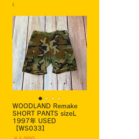
WOODLAND Remake
SHORT PANTS sizeL
1997年 USED
【WS033】
価
￥4,000