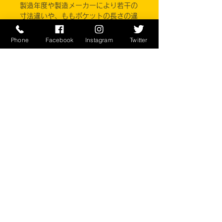
製造年度や製造メーカーにより若干の
寸法違いや、ももポケットの長さの違
いがあるため股下の長さはまちまちで
す。商品ごとに寸法は採寸してありま
Phone
Facebook
Instagram
Twitter
すのでサイズ詳細をお確かめくださ
い。
実店舗と在庫共有しているため、注文
のタイミングにより売り切れとなって
しまう場合がございます。
お客様のご覧になっている環境により
商品の色が違う場合がございます。
このアイテムは米軍実物現品アイテム
の為、商品の返品/返金/交換は承りか
ねます。予めご了承下さい。
CONTACT
​〒238-0041
神奈川県横須賀市本町2-16