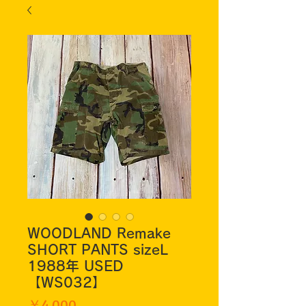
WOODLAND Remake
SHORT PANTS sizeL
1988年 USED
【WS032】
価
￥4,000