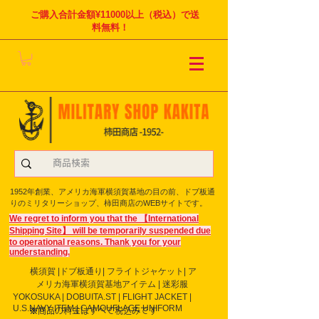
ご購入合計金額¥11000以上（税込）で送
料無料！
1952年創業、アメリカ海軍横須賀基地の目の前、ドブ板通
りのミリタリーショップ、柿田商店のWEBサイトです。
We regret to inform you that the 【International
Shipping Site】 will be temporarily suspended due
to operational reasons. Thank you for your
understanding.
横須賀 |ドブ板通り| フライト
ジャケット| ア
メリカ海軍横須賀基地アイテム | 迷彩服
YOKOSUKA | DOBUITA.ST | FLIGHT JACKET |
U.S.NAVY ITEM | CAMOUFLAGE UNIFORM
※商品の料金はすべて税込みです