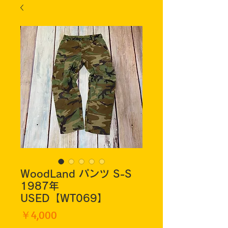
WoodLand パンツ S-S
1987年
USED【WT069】
価
￥4,000
格