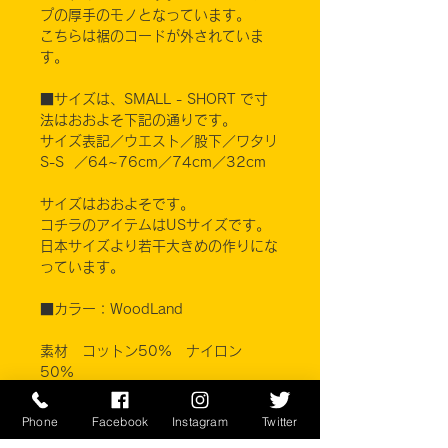
プの厚手のモノとなっています。
こちらは裾のコードが外されていま
す。
■サイズは、SMALL - SHORT で寸
法はおおよそ下記の通りです。
サイズ表記／ウエスト／股下／ワタリ
S-S ／64~76cm／74cm／32cm
サイズはおおよそです。
コチラのアイテムはUSサイズです。
日本サイズより若干大きめの作りにな
っています。
■カラー：WoodLand
素材 コットン50% ナイロン
50%
Phone
Facebook
Instagram
Twitter
※ご注意ください