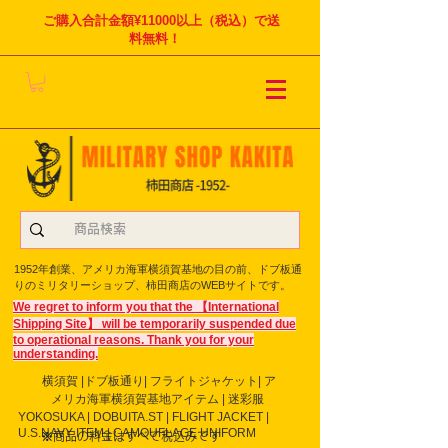
ご購入合計金額¥11000以上（税込）で送
料無料！
1952年創業、アメリカ海軍横須賀基地の目の前、ドブ板通
りのミリタリーショップ、柿田商店のWEBサイトです。
We regret to inform you that the 【International
Shipping Site】 will be temporarily suspended due
to operational reasons. Thank you for your
understanding.
横須賀 |ドブ板通り| フライト
ジャケット| ア
メリカ海軍横須賀基地アイテム | 迷彩服
YOKOSUKA | DOBUITA.ST | FLIGHT JACKET |
U.S.NAVY ITEM | CAMOUFLAGE UNIFORM
※商品の料金はすべて税込みです