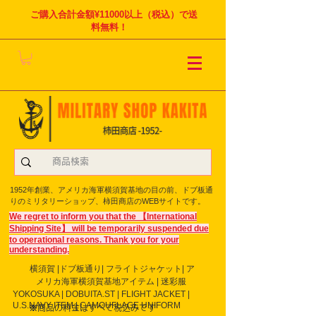
ご購入合計金額¥11000以上（税込）で送
料無料！
1952年創業、アメリカ海軍横須賀基地の目の前、ドブ板通
りのミリタリーショップ、柿田商店のWEBサイトです。
We regret to inform you that the 【International
Shipping Site】 will be temporarily suspended due
to operational reasons. Thank you for your
understanding.
横須賀 |ドブ板通り| フライト
ジャケット| ア
メリカ海軍横須賀基地アイテム | 迷彩服
YOKOSUKA | DOBUITA.ST | FLIGHT JACKET |
U.S.NAVY ITEM | CAMOUFLAGE UNIFORM
※商品の料金はすべて税込みです