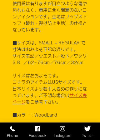
使用感は有りますが目立つような傷や
汚れもなく、着用に全く問題のないコ
ンディションです。生地はリップスト
ップ（破れ・裂け防止生地）の仕様と
なっています。
■サイズは、SMALL - REGULAR で
寸法はおおよそ下記の通りです。
サイズ表記／ウエスト／股下／ワタリ
S-R ／62~76cm／76cm／32cm
サイズはおおよそです。
コチラのアイテムはUSサイズです。
日本サイズより若干大きめの作りにな
っています。ご不明な場合は
サイズ表
ページ
をご参考下さい。
■カラー：WoodLand
素材 コットン50% ナイロン50%
Phone
Facebook
Instagram
Twitter