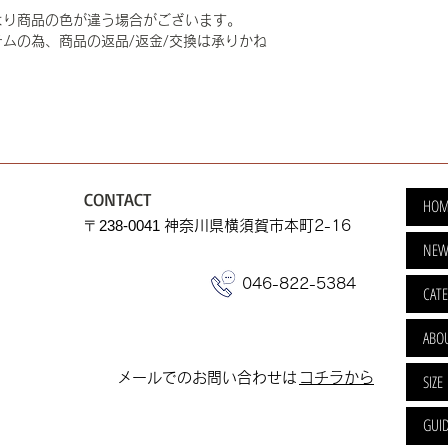
より商品の色が違う場合がございます。
ムの為、商品の返品/返金/交換は承りかね
CONTACT
HOM
​〒238-0041
神奈川県横須賀市本町2-16
NEW
046-822-5384
CAT
ABO
​メールでのお問い合わせは
​コチラから
SIZE
GUI