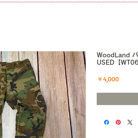
WoodLand 
USED【WT0
価
￥4,000
格