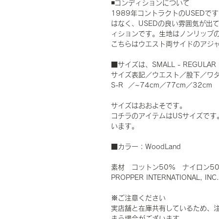
◾️コンディションについて
1989年コントラクトのUSED
はなく、USEDの良い雰囲気が出
ィションです。生地はノンリップ
こちらはウエスト両サイドのアジ
■サイズは、SMALL - REGU
サイズ表記／ウエスト／股下／ワ
S-R ／~74cm／77cm／32cm
サイズはおおよそです。
コチラのアイテムはUSサイズです
います。
■カラー：WoodLand
素材 コットン50% ナイロン
PROPPER INTERNATIONAL, INC.
※ご注意ください
実店舗と在庫共有しているため、
まう場合がございます。