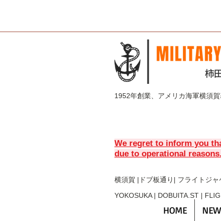
1952年創業、アメリカ海軍横須
We regret to inform you th
due to operational reasons
横須賀 |ドブ板通り| フライト
ジャ
YOKOSUKA | DOBUITA.ST | FLI
HOME
NEW