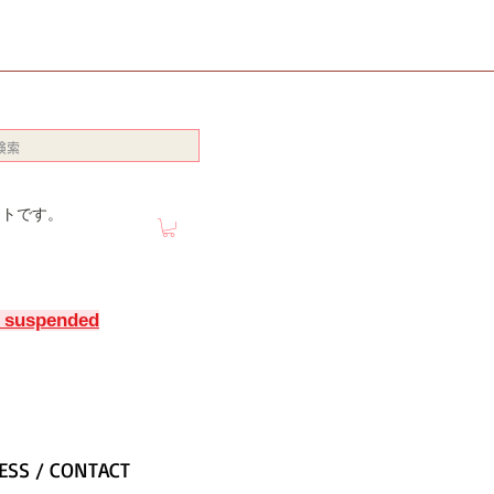
イトです。
y suspended
ESS / CONTACT