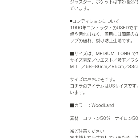
ジャスター、ポケットは前2/後2
ています。
◾️コンディションについて
1990年コントラクトのUSED
傷や汚れはなく、着用には問題の
ップの破れ、裂け防止生地です。
■サイズは、MEDIUM- LONG
サイズ表記／ウエスト／股下／ワ
M-L ／68~86cm／85cm／33c
サイズはおおよそです。
コチラのアイテムはUSサイズです
います。
■カラー：WoodLand
素材 コットン50% ナイロン
※ご注意ください
実店舗と在庫共有しているため、