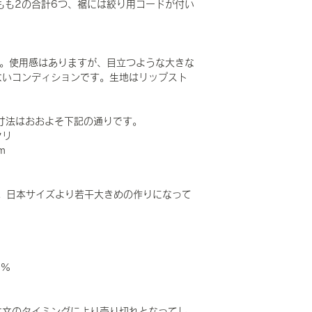
/もも2の合計6つ、裾には絞り用コードが付い
です。使用感はありますが、目立つような大きな
ないコンディションです。生地はリップスト
 で寸法はおおよそ下記の通りです。
タリ
m
。日本サイズより若干大きめの作りになって
50%
注文のタイミングにより売り切れとなってし