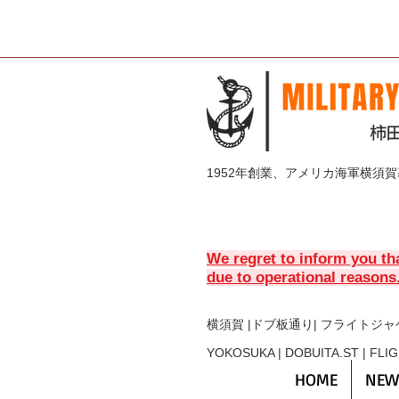
1952年創業、アメリカ海軍横須
We regret to inform you th
due to operational reasons
横須賀 |ドブ板通り| フライト
ジャ
YOKOSUKA | DOBUITA.ST | FLI
HOME
NEW