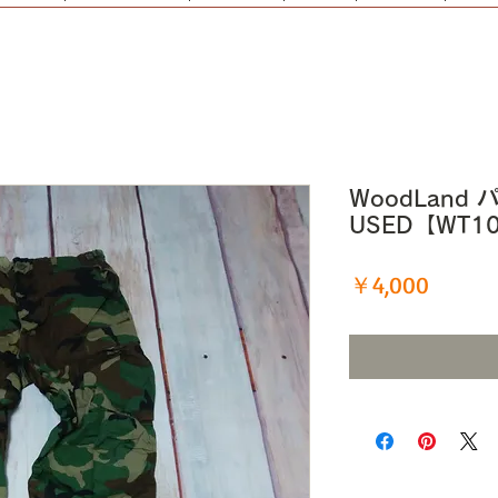
WoodLand 
USED【WT1
価
￥4,000
格