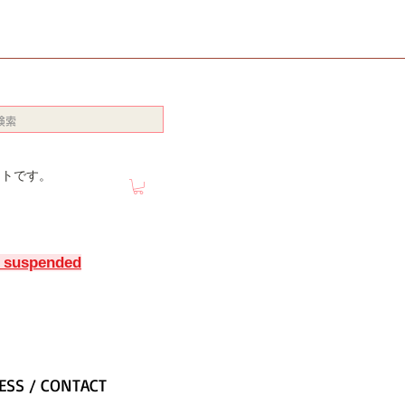
イトです。
y suspended
ESS / CONTACT