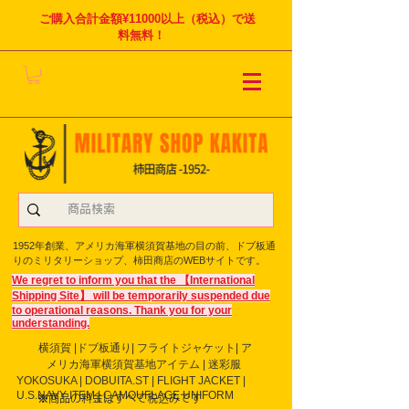
ご購入合計金額¥11000以上（税込）で送
料無料！
1952年創業、アメリカ海軍横須賀基地の目の前、ドブ板通
りのミリタリーショップ、柿田商店のWEBサイトです。
We regret to inform you that the 【International
Shipping Site】 will be temporarily suspended due
to operational reasons. Thank you for your
understanding.
横須賀 |ドブ板通り| フライト
ジャケット| ア
メリカ海軍横須賀基地アイテム | 迷彩服
YOKOSUKA | DOBUITA.ST | FLIGHT JACKET |
U.S.NAVY ITEM | CAMOUFLAGE UNIFORM
※商品の料金はすべて税込みです