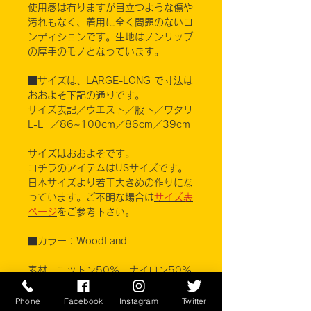
使用感は有りますが目立つような傷や
汚れもなく、着用に全く問題のないコ
ンディションです。生地はノンリップ
の厚手のモノとなっています。
■サイズは、LARGE-LONG で寸法は
おおよそ下記の通りです。
サイズ表記／ウエスト／股下／ワタリ
L-L ／86~100cm／86cm／39cm
サイズはおおよそです。
コチラのアイテムはUSサイズです。
日本サイズより若干大きめの作りにな
っています。ご不明な場合は
サイズ表
ページ
をご参考下さい。
■カラー：WoodLand
素材 コットン50% ナイロン50%
WINFIELD MFG, CO. INC.
Phone
Facebook
Instagram
Twitter