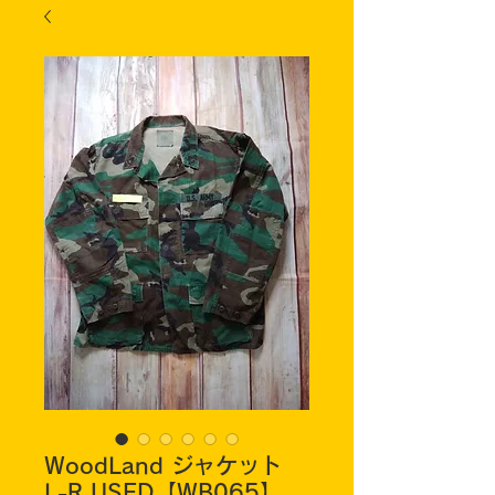
WoodLand ジャケット
L-R USED【WB065】