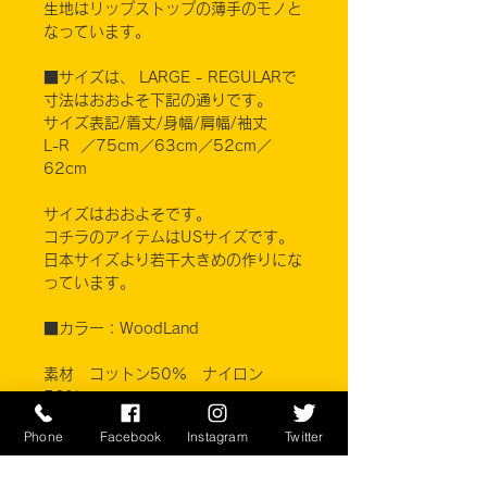
生地はリップストップの薄手のモノと
なっています。
■サイズは、 LARGE - REGULARで
寸法はおおよそ下記の通りです。
サイズ表記/着丈/身幅/肩幅/袖丈
L-R ／75cm／63cm／52cm／
62cm
サイズはおおよそです。
コチラのアイテムはUSサイズです。
日本サイズより若干大きめの作りにな
っています。
■カラー：WoodLand
素材 コットン50% ナイロン
50%
Phone
Facebook
Instagram
Twitter
※ご注意ください
実店舗と在庫共有しているため、注文