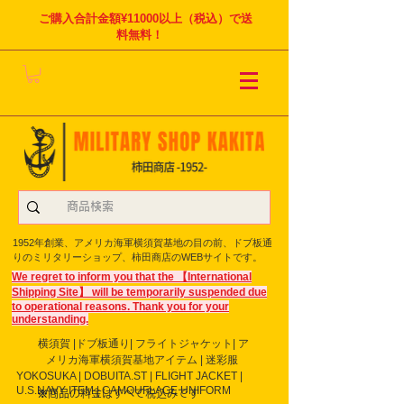
ご購入合計金額¥11000以上（税込）で送
料無料！
1952年創業、アメリカ海軍横須賀基地の目の前、ドブ板通
りのミリタリーショップ、柿田商店のWEBサイトです。
We regret to inform you that the 【International
Shipping Site】 will be temporarily suspended due
to operational reasons. Thank you for your
understanding.
横須賀 |ドブ板通り| フライト
ジャケット| ア
メリカ海軍横須賀基地アイテム | 迷彩服
YOKOSUKA | DOBUITA.ST | FLIGHT JACKET |
U.S.NAVY ITEM | CAMOUFLAGE UNIFORM
※商品の料金はすべて税込みです