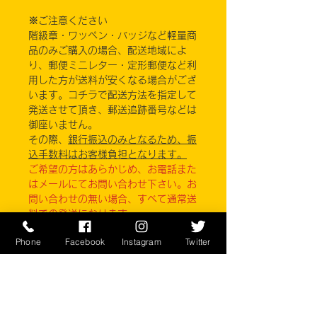
※ご注意ください
階級章・ワッペン・バッジなど軽量商
品のみご購入の場合、配送地域によ
り、郵便ミニレター・定形郵便など利
用した方が送料が安くなる場合がござ
います。コチラで配送方法を指定して
発送させて頂き、郵送追跡番号などは
御座いません。
その際、
銀行振込のみとなるため、振
込手数料はお客様負担となります。
ご希望の方はあらかじめ、お電話また
はメールにてお問い合わせ下さい。お
問い合わせの無い場合、すべて通常送
料での発送になります。
Phone
Facebook
Instagram
Twitter
実店舗と在庫共有しているため、注文
のタイミングにより売り切れとなって
しまう場合がございます。
お客様のご覧になっている環境により
商品の色が違う場合がございます。