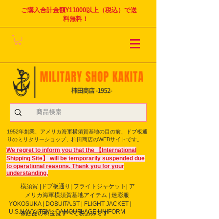
ご購入合計金額¥11000以上（税込）で送
料無料！
1952年創業、アメリカ海軍横須賀基地の目の前、ドブ板通
りのミリタリーショップ、柿田商店のWEBサイトです。
We regret to inform you that the 【International
Shipping Site】 will be temporarily suspended due
to operational reasons. Thank you for your
understanding.
横須賀 |ドブ板通り| フライト
ジャケット| ア
メリカ海軍横須賀基地アイテム | 迷彩服
YOKOSUKA | DOBUITA.ST | FLIGHT JACKET |
U.S.NAVY ITEM | CAMOUFLAGE UNIFORM
※商品の料金はすべて税込みです