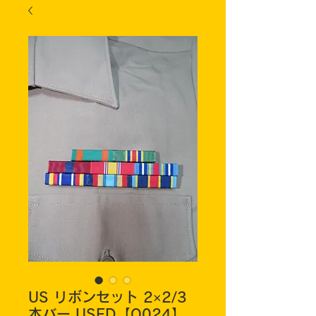
US リボンセット 2×2/3
本バー USED【O024】