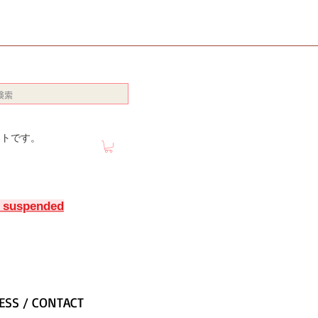
イトです。
y suspended
ESS / CONTACT