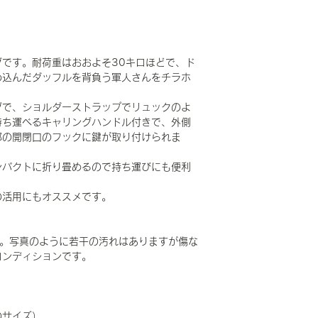
です。耐荷重はおおよそ30キロほどで、ド
め込んだダッフルを背負う軍人さんをチラホ
グで、ショルダーストラップでリュックのよ
持ち運べるキャリングハンドル付きで、外側
部の開閉口のフックに鍵が取り付けられま
ンパクトに折り畳めるので持ち運びにも便利
の活用にもオススメです。
です。写真のように若干の汚れはありますが傷な
コンディションです。
のサイズ）