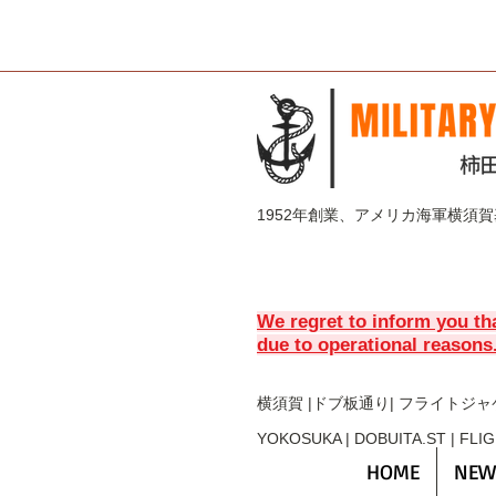
1952年創業、アメリカ海軍横須
We regret to inform you th
due to operational reasons
横須賀 |ドブ板通り| フライト
ジャ
YOKOSUKA | DOBUITA.ST | FLI
HOME
NEW