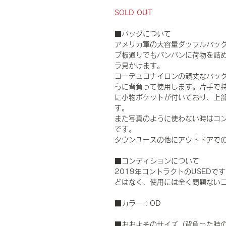
SOLD OUT
■バッグについて
アメリカ軍の大容量ダッフルバッグ
ブ板通りでもパンパンに荷物を詰
ラ見かけます。
コーデュロナイロンの頑丈なバッ
うに背負って使用します。片手で
に小物ポケットが付いており、上
す。
また写真のように使わない時はコ
です。
タウンユースの他にアウトドアで
■コンディションについて
2019年コントラクトのUSED
どはなく、使用には全く問題ない
■カラー：OD
■おおよそのサイズ（背負った時