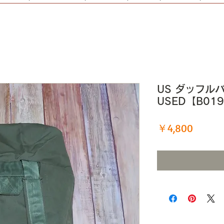
US ダッフルバ
USED【B01
価
￥4,800
格