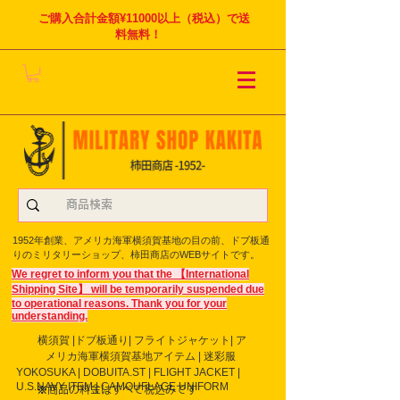
ご購入合計金額¥11000以上（税込）で送
料無料！
1952年創業、アメリカ海軍横須賀基地の目の前、ドブ板通
りのミリタリーショップ、柿田商店のWEBサイトです。
We regret to inform you that the 【International
Shipping Site】 will be temporarily suspended due
to operational reasons. Thank you for your
understanding.
横須賀 |ドブ板通り| フライト
ジャケット| ア
メリカ海軍横須賀基地アイテム | 迷彩服
YOKOSUKA | DOBUITA.ST | FLIGHT JACKET |
U.S.NAVY ITEM | CAMOUFLAGE UNIFORM
※商品の料金はすべて税込みです