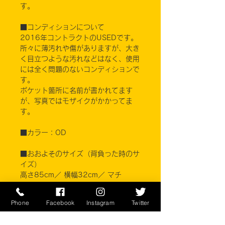
す。
■コンディションについて
2016年コントラクトのUSEDです。
所々に薄汚れや傷がありますが、大き
く目立つような汚れなどはなく、使用
には全く問題のないコンディションで
す。
ポケット箇所に名前が書かれてます
が、写真ではモザイクがかかってま
す。
■カラー：OD
■おおよそのサイズ（背負った時のサ
イズ）
高さ85cm／ 横幅32cm／ マチ
32cm
Phone
Facebook
Instagram
Twitter
※ご注意ください
実店舗と在庫共有しているため、注文