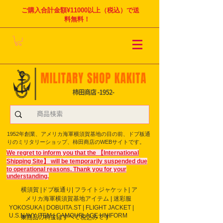
ご購入合計金額¥11000以上（税込）で送
料無料！
1952年創業、アメリカ海軍横須賀基地の目の前、ドブ板通
りのミリタリーショップ、柿田商店のWEBサイトです。
We regret to inform you that the 【International
Shipping Site】 will be temporarily suspended due
to operational reasons. Thank you for your
understanding.
横須賀 |ドブ板通り| フライト
ジャケット| ア
メリカ海軍横須賀基地アイテム | 迷彩服
YOKOSUKA | DOBUITA.ST | FLIGHT JACKET |
U.S.NAVY ITEM | CAMOUFLAGE UNIFORM
※商品の料金はすべて税込みです