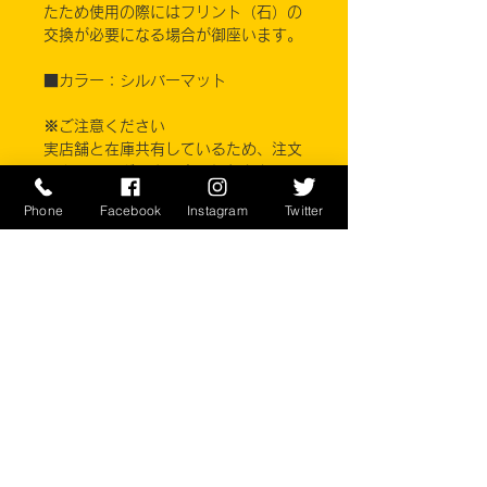
たため使用の際にはフリント（石）の
交換が必要になる場合が御座います。
■カラー：シルバーマット
※ご注意ください
実店舗と在庫共有しているため、注文
のタイミングにより売り切れとなって
しまう場合がございます。
Phone
Facebook
Instagram
Twitter
お客様のご覧になっている環境により
商品の色が違う場合がございます。
このアイテムは米軍現品アイテムの
為、商品の返品/返金/交換は承りかね
ます。予めご了承下さい。
CONTACT
​〒238-0041
神奈川県横須賀市本町2-16