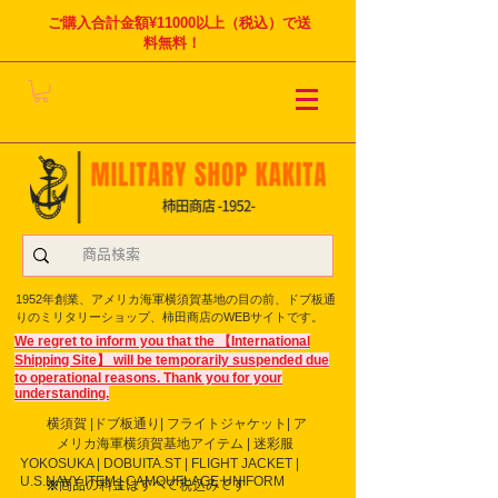
ご購入合計金額¥11000以上（税込）で送
料無料！
1952年創業、アメリカ海軍横須賀基地の目の前、ドブ板通
りのミリタリーショップ、柿田商店のWEBサイトです。
We regret to inform you that the 【International
Shipping Site】 will be temporarily suspended due
to operational reasons. Thank you for your
understanding.
横須賀 |ドブ板通り| フライト
ジャケット| ア
メリカ海軍横須賀基地アイテム | 迷彩服
YOKOSUKA | DOBUITA.ST | FLIGHT JACKET |
U.S.NAVY ITEM | CAMOUFLAGE UNIFORM
※商品の料金はすべて税込みです