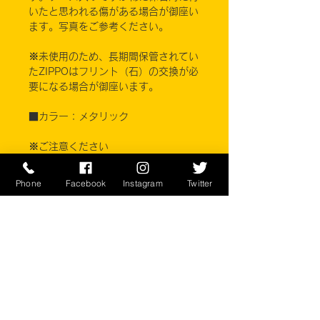
いたと思われる傷がある場合が御座い
ます。写真をご参考ください。
※未使用のため、長期間保管されてい
たZIPPOはフリント（石）の交換が必
要になる場合が御座います。
■カラー：メタリック
※ご注意ください
実店舗と在庫共有しているため、注文
のタイミングにより売り切れとなって
Phone
Facebook
Instagram
Twitter
しまう場合がございます。
お客様のご覧になっている環境により
商品の色が違う場合がございます。
このアイテムは米軍現品アイテムの
為、商品の返品/返金/交換は承りかね
ます。予めご了承下さい。