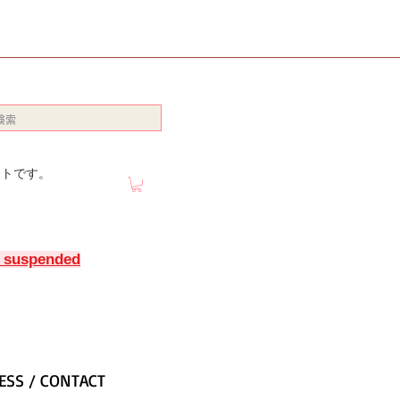
イトです。
y suspended
ESS / CONTACT