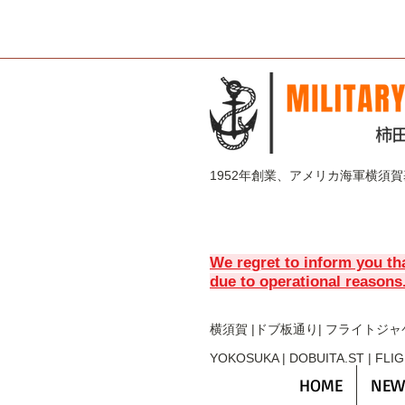
1952年創業、アメリカ海軍横須
We regret to inform you th
due to operational reasons
横須賀 |ドブ板通り| フライト
ジャ
YOKOSUKA | DOBUITA.ST | FLI
HOME
NEW