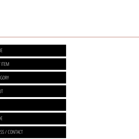
E
 ITEM
EGORY
UT
DE
SS / CONTACT