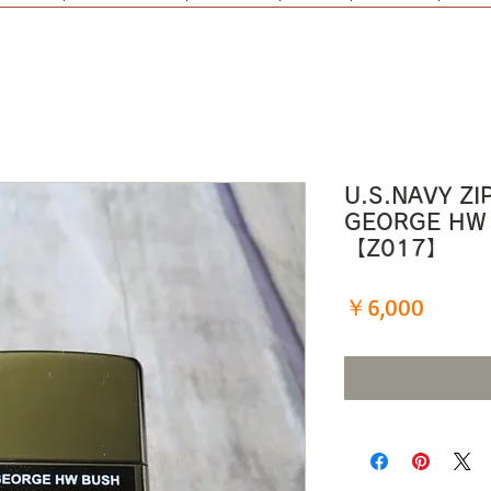
U.S.NAVY Z
GEORGE HW
【Z017】
価
￥6,000
格