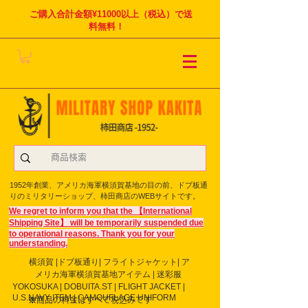
ご購入合計金額¥11000以上（税込）で送
料無料！
1952年創業、アメリカ海軍横須賀基地の目の前、ドブ板通
りのミリタリーショップ、柿田商店のWEBサイトです。
We regret to inform you that the 【International
Shipping Site】 will be temporarily suspended due
to operational reasons. Thank you for your
understanding.
横須賀 |ドブ板通り| フライト
ジャケット| ア
メリカ海軍横須賀基地アイテム | 迷彩服
YOKOSUKA | DOBUITA.ST | FLIGHT JACKET |
U.S.NAVY ITEM | CAMOUFLAGE UNIFORM
※商品の料金はすべて税込みです