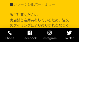
■カラー：シルバー・ミラー
※ご注意ください
実店舗と在庫共有しているため、注文
のタイミングにより売り切れとなって
しまう場合がございます。
お客様のご覧になっている環境により
Phone
Facebook
Instagram
Twitter
商品の色が違う場合がございます。
このアイテムは米軍現品アイテムの
為、商品の返品/返金/交換は承りかね
ます。予めご了承下さい。
CONTACT
​〒238-0041
神奈川県横須賀市本町2-16
046-822-5384