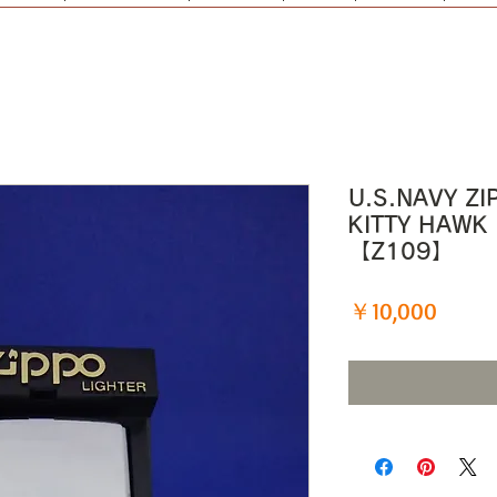
U.S.NAVY ZI
KITTY HAW
【Z109】
価
￥10,000
格