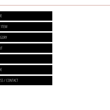
E
 ITEM
EGORY
UT
DE
SS / CONTACT