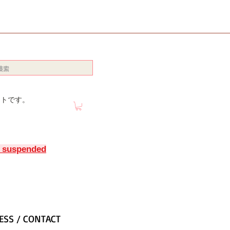
イトです。
y suspended
ESS / CONTACT