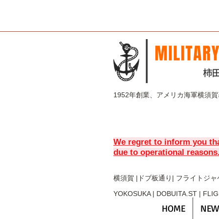
1952年創業、アメリカ海軍横須
We regret to inform you th
due to operational reasons
横須賀 |ドブ板通り| フライト
ジャ
YOKOSUKA | DOBUITA.ST | FLI
HOME
NEW