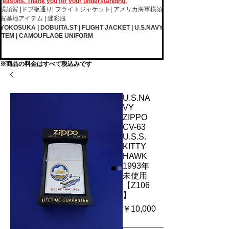
reasons. Thank you for your understanding.
横須賀 |ドブ板通り| フライト
ジャケット| アメリカ海軍横須
賀基地アイテム | 迷彩服
YOKOSUKA | DOBUITA.ST | FLIGHT JACKET | U.S.NAVY
ITEM | CAMOUFLAGE UNIFORM
※商品の料金はすべて税込みです
U.S.NA
VY
ZIPPO
CV-63
U.S.S.
KITTY
HAWK
1993年
未使用
【Z106
】
価
￥10,000
格