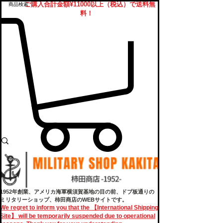
ご購入合計金額¥11000以上（税込）で送料無
料！
1952年創業、アメリカ海軍横須賀基地の目の前、ドブ板通りの
ミリタリーショップ、柿田商店のWEBサイトです。
We regret to inform you that the 【International Shipping
Site】 will be temporarily suspended due to operational