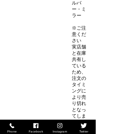
ルバ
ー・ミ
ラー
※ご注
意くだ
さい
実店舗
と在庫
共有し
ている
ため、
注文の
タイミ
ングに
より売
り切れ
となっ
てしま
う場合
がござ
Phone
Facebook
Instagram
Twitter