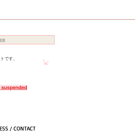
イトです。
y suspended
ESS / CONTACT