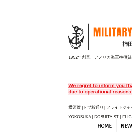
1952年創業、アメリカ海軍横須
We regret to inform you th
due to operational reasons
横須賀 |ドブ板通り| フライト
ジャ
YOKOSUKA | DOBUITA.ST | FLI
HOME
NEW