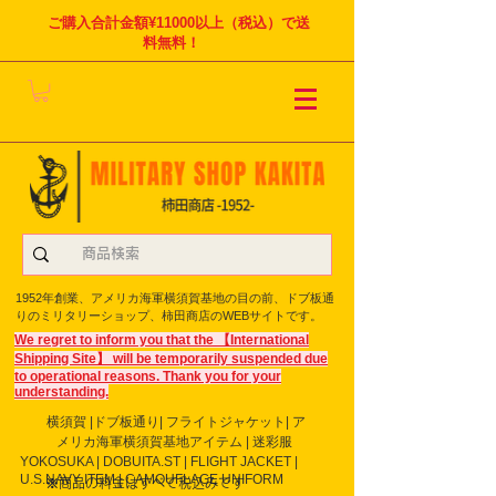
ご購入合計金額¥11000以上（税込）で送
料無料！
1952年創業、アメリカ海軍横須賀基地の目の前、ドブ板通
りのミリタリーショップ、柿田商店のWEBサイトです。
We regret to inform you that the 【International
Shipping Site】 will be temporarily suspended due
to operational reasons. Thank you for your
understanding.
横須賀 |ドブ板通り| フライト
ジャケット| ア
メリカ海軍横須賀基地アイテム | 迷彩服
YOKOSUKA | DOBUITA.ST | FLIGHT JACKET |
U.S.NAVY ITEM | CAMOUFLAGE UNIFORM
※商品の料金はすべて税込みです