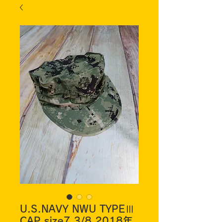
U.S.NAVY NWU TYPEⅢ
CAP size7 3/8 2018年