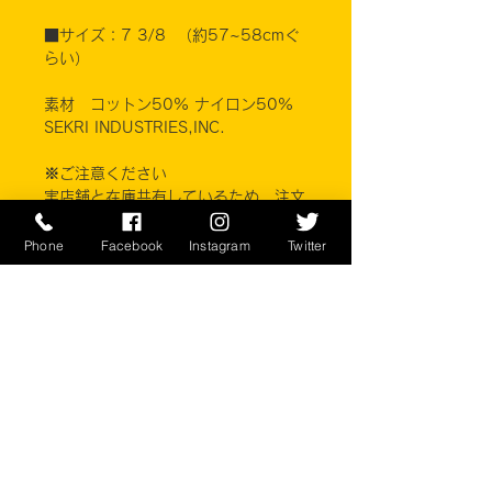
■サイズ：7 3/8 （約57~58cmぐ
らい）
素材 コットン50% ナイロン50%
SEKRI INDUSTRIES,INC.
※ご注意ください
実店舗と在庫共有しているため、注文
のタイミングにより売り切れとなって
しまう場合がございます。
Phone
Facebook
Instagram
Twitter
お客様のご覧になっている環境により
商品の色が違う場合がございます。こ
のアイテムは米軍実物現品アイテムの
為、商品の返品/返金/交換は承りかね
ます。予めご了承下さい。
CONTACT