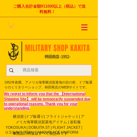
ご購入合計金額¥11000以上（税込）で送
料無料！
1952年創業、アメリカ海軍横須賀基地の目の前、ドブ板通
りのミリタリーショップ、柿田商店のWEBサイトです。
We regret to inform you that the 【International
Shipping Site】 will be temporarily suspended due
to operational reasons. Thank you for your
understanding.
横須賀 |ドブ板通り| フライト
ジャケット| ア
メリカ海軍横須賀基地アイテム | 迷彩服
YOKOSUKA | DOBUITA.ST | FLIGHT JACKET |
U.S.NAVY ITEM | CAMOUFLAGE UNIFORM
※商品の料金はすべて税込みです