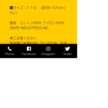
■サイズ：7 1/4 （約56~57cmぐ
らい）
素材 コットン50% ナイロン50%
SEKRI INDUSTRIES,INC.
※ご注意ください
実店舗と在庫共有しているため、注文
のタイミングにより売り切れとなって
しまう場合がございます。
Phone
Facebook
Instagram
Twitter
お客様のご覧になっている環境により
商品の色が違う場合がございます。こ
のアイテムは米軍実物現品アイテムの
為、商品の返品/返金/交換は承りかね
ます。予めご了承下さい。
CONTACT