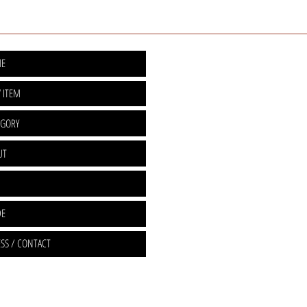
E
 ITEM
EGORY
UT
DE
SS / CONTACT