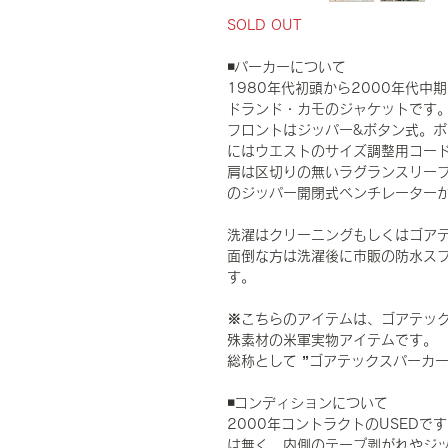
SOLD OUT
◾️パーカーについて
1980年代初頭から2000年代
ドランド・カモのジャケットです
フロントはジッパー&ボタン式。ポ
にはウエストのサイズ調整用コー
肩は区切りの無いラグランスリー
のジッパー開閉式ベンチレーター
洗濯はクリーニングもしくはゴア
面倒な方は洗濯後に市販の防水ス
す。
※こちらのアイテムは、ゴアテッ
殊素材の米軍実物アイテムです。
総称として ”ゴアテックスパーカー
◾️コンディションについて
2000年コントラクトのUSED
は無く、内側のテープ剥がれやジ