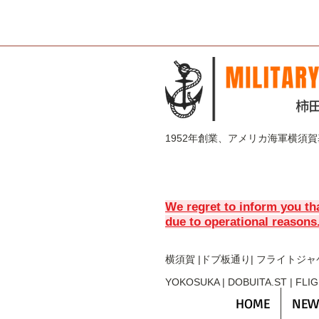
1952年創業、アメリカ海軍横須
We regret to inform you th
due to operational reasons
横須賀 |ドブ板通り| フライト
ジャ
YOKOSUKA | DOBUITA.ST | FLI
HOME
NEW