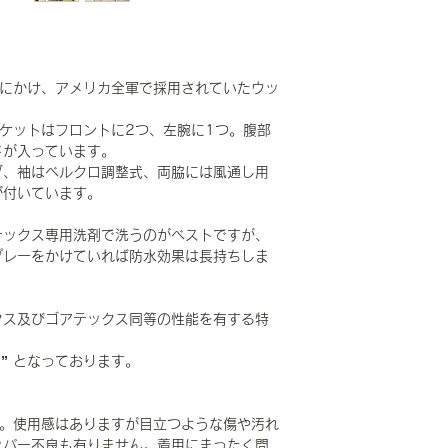
中期にかけ、アメリカ全軍で採用されていたウッ
。
ケットはフロントに2つ、左腕に1つ。腹部
ドが入っています。
ブ、袖はベルクロ調整式、両脇には風通し用
が付いています。
テックス専用洗剤で洗うのがベストですが、
プレーをかけていれば防水効果は長持ちしま
クス及びゴアテックス同等の性能を有する特
” となっております。
です。使用感はありますが目立つような傷や汚れ
ッパー不良も有りません。着用にまったく問