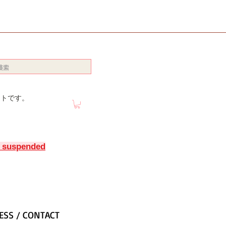
イトです。
y suspended
ESS / CONTACT