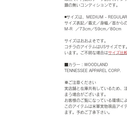
題の無いコンディションです。
◾️サイズは、MEDIUM - REG
サイズ表記／着丈／身幅／首から
M-R ／73cm／59cm／80cm
サイズはおおよそです。
コチラのアイテムはUSサイズです
います。ご不明な場合は
サイズ比
■カラー：WOODLAND
TENNESSEE APPAREL CORP.
※ご注意ください
実店舗と在庫共有しているため、
まう場合がございます。
お客様のご覧になっている環境に
このアイテムは米軍実物現品アイテ
ます。予めご了承下さい。