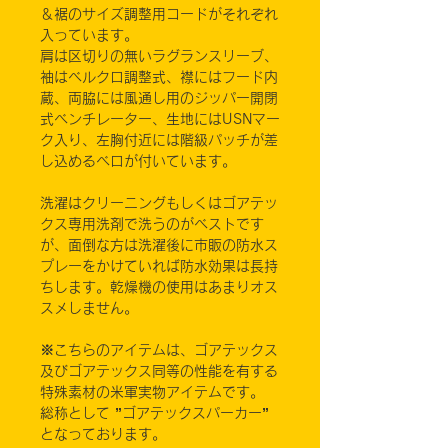
＆裾のサイズ調整用コードがそれぞれ
入っています。
肩は区切りの無いラグランスリーブ、
袖はベルクロ調整式、襟にはフード内
蔵、両脇には風通し用のジッパー開閉
式ベンチレーター、生地にはUSNマー
ク入り、左胸付近には階級パッチが差
し込めるベロが付いています。
洗濯はクリーニングもしくはゴアテッ
クス専用洗剤で洗うのがベストです
が、面倒な方は洗濯後に市販の防水ス
プレーをかけていれば防水効果は長持
ちします。乾燥機の使用はあまりオス
スメしません。
※こちらのアイテムは、ゴアテックス
及びゴアテックス同等の性能を有する
特殊素材の米軍実物アイテムです。
総称として ”ゴアテックスパーカー”
となっております。