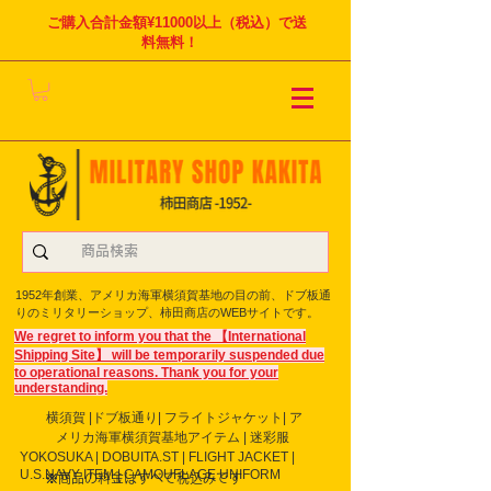
ご購入合計金額¥11000以上（税込）で送
料無料！
1952年創業、アメリカ海軍横須賀基地の目の前、ドブ板通
りのミリタリーショップ、柿田商店のWEBサイトです。
We regret to inform you that the 【International
Shipping Site】 will be temporarily suspended due
to operational reasons. Thank you for your
understanding.
横須賀 |ドブ板通り| フライト
ジャケット| ア
メリカ海軍横須賀基地アイテム | 迷彩服
YOKOSUKA | DOBUITA.ST | FLIGHT JACKET |
U.S.NAVY ITEM | CAMOUFLAGE UNIFORM
※商品の料金はすべて税込みです