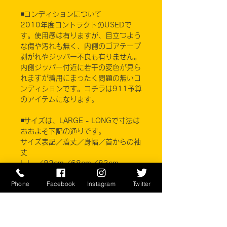
◾️コンディションについて
2010年度コントラクトのUSEDで
す。使用感は有りますが、目立つよう
な傷や汚れも無く、内側のゴアテープ
剥がれやジッパー不良も有りません。
内側ジッパー付近に若干の変色が見ら
れますが着用にまったく問題の無いコ
ンディションです。コチラは911予算
のアイテムになります。
◾️サイズは、LARGE - LONGで寸法は
おおよそ下記の通りです。
サイズ表記／着丈／身幅／首からの袖
丈
L-L ／82cm／68cm／83cm
Phone
Facebook
Instagram
Twitter
サイズはおおよそです。
コチラのアイテムはUSサイズです。
日本サイズより若干大きめの作りにな
っています。ご不明な場合は
サイズ比