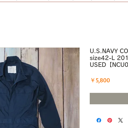
U.S.NAVY CO
size42-L 2
USED【NCU
価
￥5,800
格