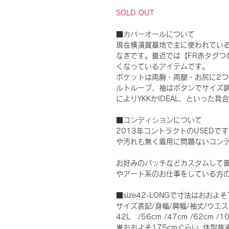
SOLD OUT
■カバーオールについて
現在横須賀基地で主に使われてい
なぎです。最近では【FR赤タグつ
くなっているアイテムです。
ポケットは両胸・両腿・お尻に2つ
ルトループ、袖はボタンでサイズ調
によりYKKかIDEAL、といった具
■コンディションについて
2013年コントラクトのUSED
や汚れも無く着用に問題ないコン
お好みのパッチなどカスタムして
やアート系のお仕事をしている方
■size42-LONGで寸法はおお
サイズ表記/身幅/肩幅/袖丈/ウエス
42L /56cm /47cm /62cm /1
※おおよそ175cmぐらい 体型普