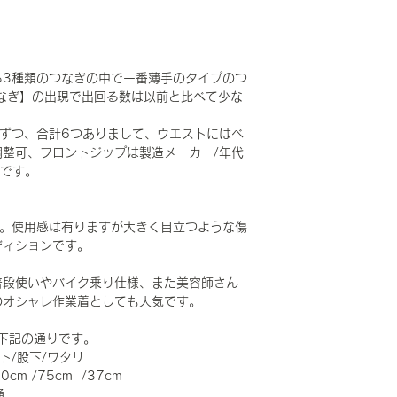
る3種類のつなぎの中で一番薄手のタイプのつ
なぎ】の出現で出回る数は以前と比べて少な
ずつ、合計6つありまして、ウエストにはベ
整可、フロントジップは製造メーカー/年代
合です。
です。使用感は有りますが大きく目立つような傷
ディションです。
普段使いやバイク乗り仕様、また美容師さん
のオシャレ作業着としても人気です。
よそ下記の通りです。
ト/股下/ワタリ
00cm /75cm /37cm
通