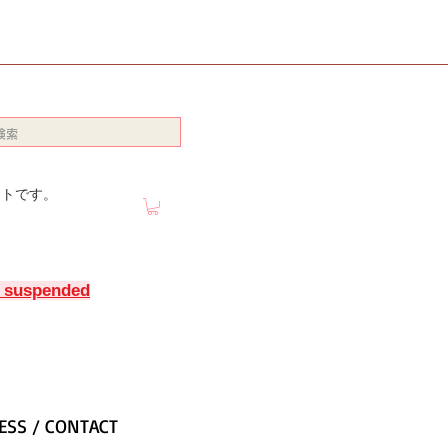
イトです。
y suspended
ESS / CONTACT