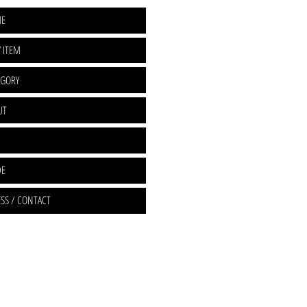
E
 ITEM
EGORY
UT
DE
SS / CONTACT