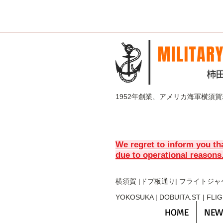
1952年創業、アメリカ海軍横須
We regret to inform you th
due to operational reasons
横須賀 |ドブ板通り| フライト
ジャ
YOKOSUKA | DOBUITA.ST | FLI
HOME
NEW