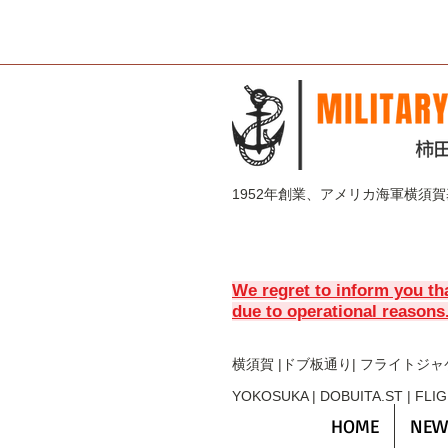
1952年創業、アメリカ海軍横須
We regret to inform you th
due to operational reasons
横須賀 |ドブ板通り| フライト
ジャ
YOKOSUKA | DOBUITA.ST | FLI
HOME
NEW