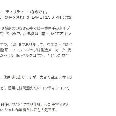
）ユーティリティーつなぎです。
理をされFR(FLAME RESISTANT)の燃
。
る３種類のつなぎの中では一番厚手のタイプ
ぎ】の出現で出回る数は以前と比べて若干少
つずつ、合計６つありまして、ウエストにはベ
整可、フロントジップは製造メーカー/年代
ネームパッチ用のベルクロ付き、といった具合
です。使用感はありますが、大きく目立つ汚れは
すが、着用には問題のないコンディションで
普段使いやバイク乗り仕様、また美容師さん
のオシャレ作業着としても人気です。