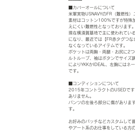
■カバーオールについて
米軍実物USNAVYのFR（難燃性
素材はコットン100%ですが特殊加工処
えにくい難燃性となっております
現在横須賀基地で主に使われてい
になり、最近では【FR赤タグつな
なくなっているアイテムです。
ポケットは両胸・両腿・お尻に2
ルトループ、袖はボタンでサイズ調
によりYKKかIDEAL、左胸には
です。
■コンディションについて
2015年コントラクトのUSED
ありません。
パンツの左後ろ部分に傷がありま
す。
お好みのパッチなどカスタムして
やアート系のお仕事をしている方