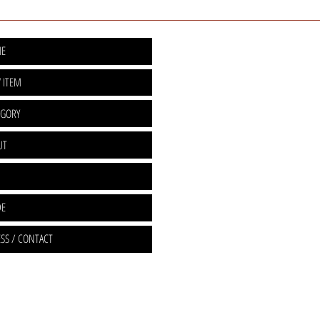
E
 ITEM
EGORY
UT
DE
SS / CONTACT