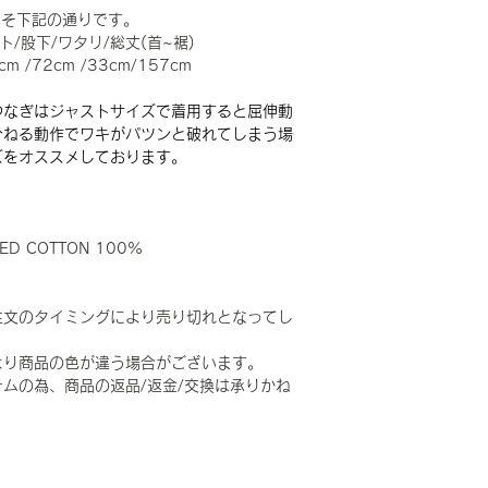
およそ下記の通りです。
ト/股下/ワタリ/総丈(首~裾)
cm /72cm /33cm/157cm
つなぎはジャストサイズで着用すると屈伸動
ひねる動作でワキがパツンと破れてしまう場
ズをオススメしております。
TED COTTON 100%
注文のタイミングにより売り切れとなってし
より商品の色が違う場合がございます。
ムの為、商品の返品/返金/交換は承りかね