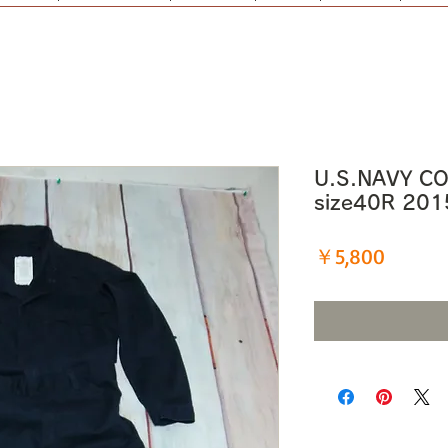
U.S.NAVY CO
size40R 2
価
￥5,800
格