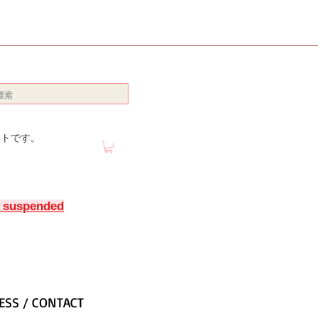
イトです。
y suspended
ESS / CONTACT