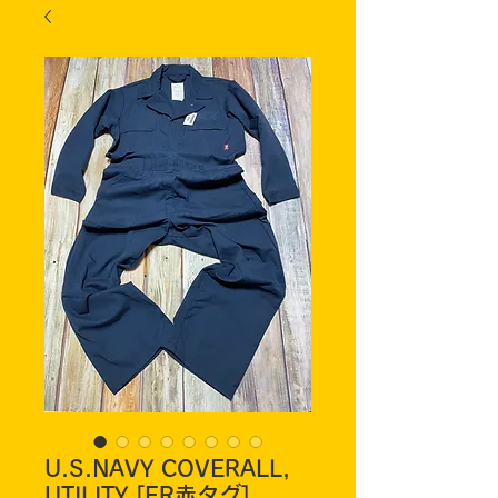
U.S.NAVY COVERALL,
UTILITY [FR赤タグ]