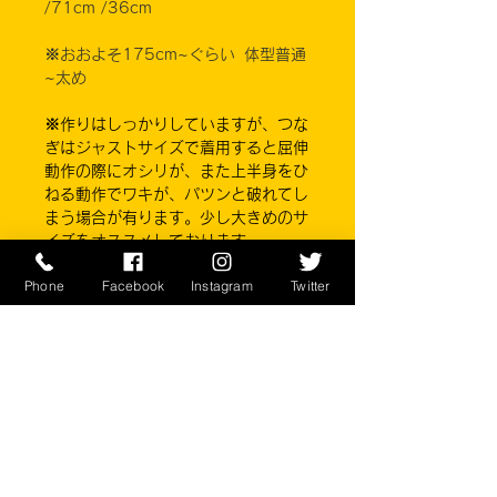
/71cm /36cm
※おおよそ175cm~ぐらい 体型普通
~太め
※作りはしっかりしていますが、つな
ぎはジャストサイズで着用すると屈伸
動作の際にオシリが、
また上半身をひ
ねる動作でワキが、パツンと破れてし
まう場合が有ります。少し大きめのサ
イズをオススメしております。
Phone
Facebook
Instagram
Twitter
■カラー：NAVY
素材：Modacrylic 65%, Aramid
33%, anti-static 2%
EXCEL MANUFACTURING
※ご注意ください
実店舗と在庫共有しているため、注文
のタイミングにより売り切れとなって