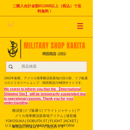
ご購入合計金額¥11000以上（税込）で送
料無料！
1952年創業、アメリカ海軍横須賀基地の目の前、ドブ板通
りのミリタリーショップ、柿田商店のWEBサイトです。
We regret to inform you that the 【International
Shipping Site】 will be temporarily suspended due
to operational reasons. Thank you for your
understanding.
横須賀 |ドブ板通り| フライト
ジャケット| ア
メリカ海軍横須賀基地アイテム | 迷彩服
YOKOSUKA | DOBUITA.ST | FLIGHT JACKET |
U.S.NAVY ITEM | CAMOUFLAGE UNIFORM
※商品の料金はすべて税込みです