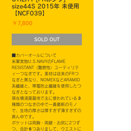
size44S 2015年 未使用
【NCF039】
価
￥7,800
格
SOLD OUT
■カバーオールについて
米軍実物U.S.NAVYのFLAME
RESISTANT（難燃性）ユーティリテ
ィーつなぎです。素材は従来のFRつ
なぎと異なり、NOMEXなどARAMID
系繊維と、帯電防止繊維を使用したつ
なぎとなっております。
現在横須賀基地で主に使われている３
種類のつなぎの中で一番最新のモノ
で、生地の厚さは厚すぎず薄すぎずの
真ん中です。
ポケットは両胸・両腿・お尻に2つず
つ、合計６つありまして、ウエストに