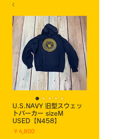
U.S.NAVY 旧型スウェッ
トパーカー sizeM
USED【N458】
価
￥4,800
格