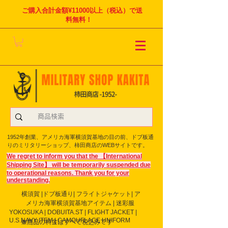
ご購入合計金額¥11000以上（税込）で送
料無料！
1952年創業、アメリカ海軍横須賀基地の目の前、ドブ板通
りのミリタリーショップ、柿田商店のWEBサイトです。
We regret to inform you that the 【International
Shipping Site】 will be temporarily suspended due
to operational reasons. Thank you for your
understanding.
横須賀 |ドブ板通り| フライト
ジャケット| ア
メリカ海軍横須賀基地アイテム | 迷彩服
YOKOSUKA | DOBUITA.ST | FLIGHT JACKET |
U.S.NAVY ITEM | CAMOUFLAGE UNIFORM
※商品の料金はすべて税込みです