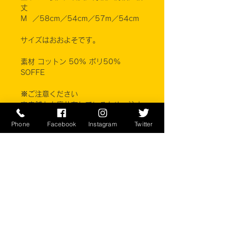
丈
M ／58cm／54cm／57m／54cm
サイズはおおよそです。
素材 コットン 50% ポリ50%
SOFFE
※ご注意ください
実店舗と在庫共有しているため、注文
のタイミングにより売り切れとなって
Phone
Facebook
Instagram
Twitter
しまう場合がございます。 お客様の
ご覧になっている環境により商品の色
が違う場合がございます。 このアイ
テムは米軍実物現品アイテムの為、商
品の返品/返金/交換は承りかねます。
予めご了承下さい。