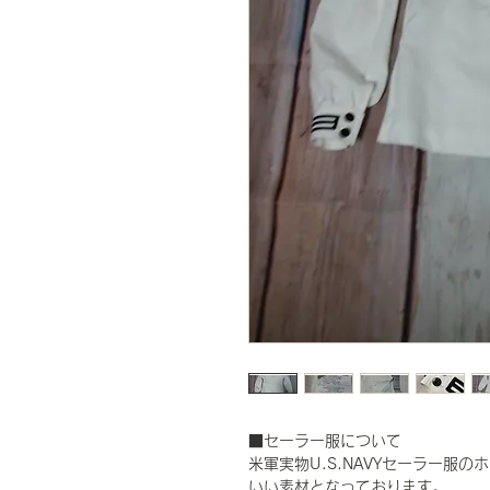
■セーラー服について
米軍実物U.S.NAVYセーラー服
いい素材となっております。