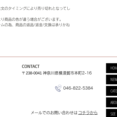
注文のタイミングにより売り切れとなってし
より商品の色が違う場合がございます。
ムの為、商品の返品/返金/交換は承りかね
CONTACT
HOM
​〒238-0041
神奈川県横須賀市本町2-16
NEW
046-822-5384
CAT
ABO
​メールでのお問い合わせは
​コチラから
SIZE