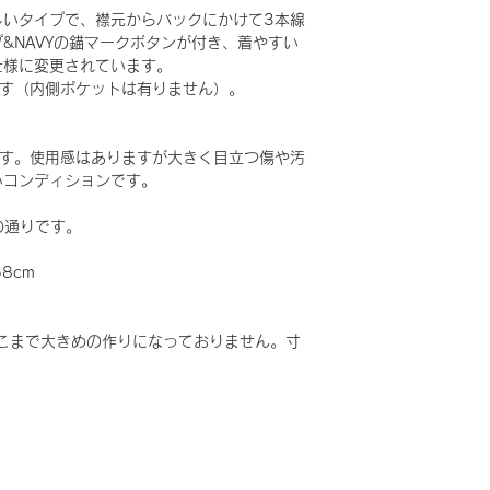
しいタイプで、襟元からバックにかけて3本線
&NAVYの錨マークボタンが付き、着やすい
仕様に変更されています。
ます（内側ポケットは有りません）。
Dです。使用感はありますが大きく目立つ傷や汚
いコンディションです。
記の通りです。
58cm
こまで大きめの作りになっておりません。寸