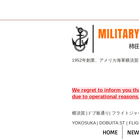
1952年創業、アメリカ海軍横須
We regret to inform you th
due to operational reasons
横須賀 |ドブ板通り| フライト
ジャ
YOKOSUKA | DOBUITA.ST | FLI
HOME
NEW