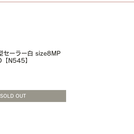
新型セーラー白 size8MP
D【N545】
SOLD OUT