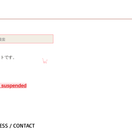
イトです。
y suspended
ESS / CONTACT