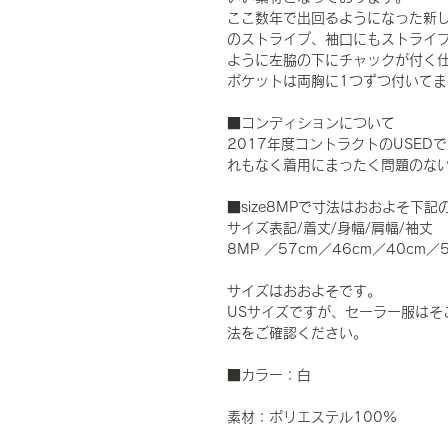
ここ数年で出回るようになった新
のストライプ、袖口にもストライプ
ように左脇の下にチャックが付く
ポケットは両胸に1つずつ付いて
■コンディションについて
2017年度コントラクトのUSE
れもなく着用にまったく問題のな
■size8MPで寸法はおおよそ下
サイズ表記/着丈/身幅/肩幅/袖丈
8MP ／57cm／46cm／40cm／
サイズはおおよそです。
USサイズですが、セーラー服はそ
法をご確認ください。
■カラー：白
素材：ポリエステル100%