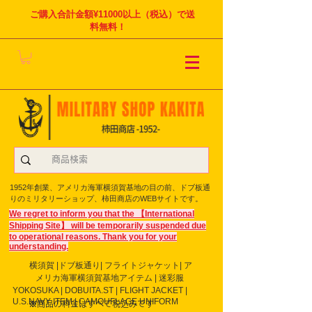
ご購入合計金額¥11000以上（税込）で送
料無料！
1952年創業、アメリカ海軍横須賀基地の目の前、ドブ板通
りのミリタリーショップ、柿田商店のWEBサイトです。
We regret to inform you that the 【International
Shipping Site】 will be temporarily suspended due
to operational reasons. Thank you for your
understanding.
横須賀 |ドブ板通り| フライト
ジャケット| ア
メリカ海軍横須賀基地アイテム | 迷彩服
YOKOSUKA | DOBUITA.ST | FLIGHT JACKET |
U.S.NAVY ITEM | CAMOUFLAGE UNIFORM
※商品の料金はすべて税込みです