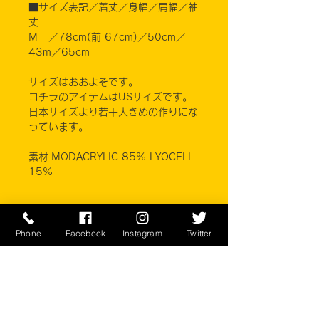
■サイズ表記／着丈／身幅／肩幅／袖
丈
M ／78cm(前 67cm)／50cm／
43m／65cm
サイズはおおよそです。
コチラのアイテムはUSサイズです。
日本サイズより若干大きめの作りにな
っています。
素材 MODACRYLIC 85% LYOCELL
15%
※ご注意ください
実店舗と在庫共有しているため、注文
Phone
Facebook
Instagram
Twitter
のタイミングにより売り切れとなって
しまう場合がございます。
お客様のご覧になっている環境により
商品の色が違う場合がございます。
このアイテムは米軍実物現品アイテム