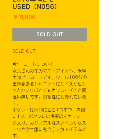
USED【N056】
価
￥11,800
格
SOLD OUT
SOLD OUT
◾️ピーコートについて
水兵さんの冬のマストアイテム、米軍
実物ピーコートです。ウール100%の
重厚感あるシルエットにサイズがビシ
ッとハマればとてもカッコイイこと間
違い無しです。防寒性にも優れていま
す。
ポケットは外側に左右1つずつ、内側
に1つ、ボタンには海軍のイカリマー
ク入り、カジュアルなスタイルからス
ーツや学生服にも合う人気アイテムで
す。