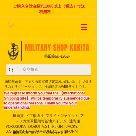
ご購入合計金額¥11000以上（税込）で送
料無料！
1952年創業、アメリカ海軍横須賀基地の目の前、ドブ板通
りのミリタリーショップ、柿田商店のWEBサイトです。
We regret to inform you that the 【International
Shipping Site】 will be temporarily suspended due
to operational reasons. Thank you for your
understanding.
横須賀 |ドブ板通り| フライト
ジャケット| ア
メリカ海軍横須賀基地アイテム | 迷彩服
YOKOSUKA | DOBUITA.ST | FLIGHT JACKET |
U.S.NAVY ITEM | CAMOUFLAGE UNIFORM
※商品の料金はすべて税込みです