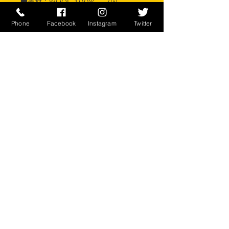
■素材：WOOL 100%、（内
側 NYLON 100%）
Phone
Facebook
Instagram
Twitter
STERLINGWEAR OF BOSTON, INC.
※ご注意ください
実店舗と在庫共有しているため、注文
のタイミングにより売り切れとなって
しまう場合がございます。
お客様のご覧になっている環境により
商品の色が違う場合がございます。
このアイテムは米軍実物現品アイテム
の為、商品の返品/返金/交換は承りか
ねます。予めご了承下さい。
CONTACT
​〒238-0041
神奈川県横須賀市本町2-16
046-822-5384