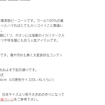
軍実物ピーコートです。ウール100%の重
シッとハマればとてもカッコイイこと間違い
す。
側に1つ、ボタンには海軍のイカリマーク入
ーツや学生服にも合う人気アイテムです。
品です。傷や汚れも無く大変良好なコンディ
寸法はおおよそ下記の通りです。
袖丈
／64cm（US男性サイズのL~XLぐらい）
。日本サイズより若干大きめの作りになって
較表ページ
をご参考下さい。