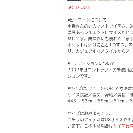
SOLD OUT
◾️ピーコートについて
水兵さんの冬のマストアイテム、米
厚感あるシルエットにサイズがビ
無しです。防寒性にも優れていま
ポケットは外側に左右1つずつ、内
り、カジュアルなスタイルからス
◾️コンディションについて
2002年度コントラクトの未使用
ションです。
◾️サイズは、44 - SHORTで
サイズ表記／着丈／身幅／肩幅／
44S ／83cm／58cm／51cm
サイズはおおよそです。
コチラのアイテムはUSサイズです
います。ご不明な場合は
サイズ比