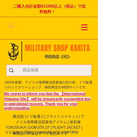
ご購入合計金額¥11000以上（税込）で送
料無料！
1952年創業、アメリカ海軍横須賀基地の目の前、ドブ板通
りのミリタリーショップ、柿田商店のWEBサイトです。
We regret to inform you that the 【International
Shipping Site】 will be temporarily suspended due
to operational reasons. Thank you for your
understanding.
横須賀 |ドブ板通り| フライト
ジャケット| ア
メリカ海軍横須賀基地アイテム | 迷彩服
YOKOSUKA | DOBUITA.ST | FLIGHT JACKET |
U.S.NAVY ITEM | CAMOUFLAGE UNIFORM
※商品の料金はすべて税込みです