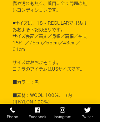
傷や汚れも無く、着用に全く問題の無
いコンディションです。
◾️サイズは、18 - REGULARで寸法は
おおよそ下記の通りです。
サイズ表記／着丈／身幅／肩幅／袖丈
18R ／75cm／55cm／43cm／
61cm
サイズはおおよそです。
コチラのアイテムはUSサイズです。
■カラー：黒
■素材：WOOL 100%、（内
側 NYLON 100%）
※ご注意ください
Phone
Facebook
Instagram
Twitter
実店舗と在庫共有しているため、注文
のタイミングにより売り切れとなって
しまう場合がございます。