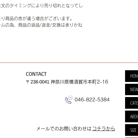
注文のタイミングにより売り切れとなってし
より商品の色が違う場合がございます。
ムの為、商品の返品/返金/交換は承りかね
CONTACT
HOM
​〒238-0041
神奈川県横須賀市本町2-16
NEW
046-822-5384
CAT
ABO
​メールでのお問い合わせは
​コチラから
SIZE