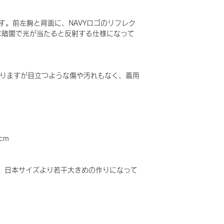
です。前左胸と背面に、NAVYロゴのリフレク
は暗闇で光が当たると反射する仕様になって
はありますが目立つような傷や汚れもなく、着用
。
cm
。日本サイズより若干大きめの作りになって