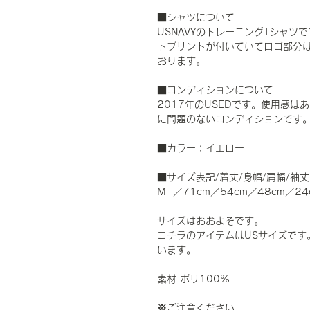
■シャツについて
USNAVYのトレーニングTシャツ
トプリントが付いていてロゴ部分
おります。
■コンディションについて
2017年のUSEDです。使用感
に問題のないコンディションです
■カラー：イエロー
■サイズ表記/着丈/身幅/肩幅/袖丈
M ／71cm／54cm／48cm／24
サイズはおおよそです。
コチラのアイテムはUSサイズです
います。
素材 ポリ100%
※ご注意ください