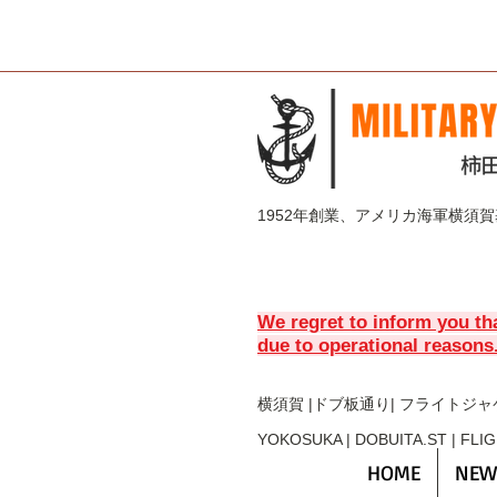
1952年創業、アメリカ海軍横須
We regret to inform you th
due to operational reasons
横須賀 |ドブ板通り| フライト
ジャ
YOKOSUKA | DOBUITA.ST | FLI
HOME
NEW