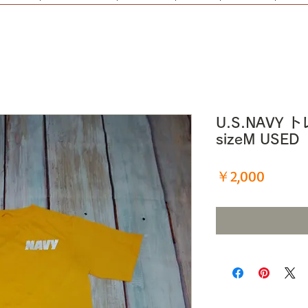
U.S.NAVY
sizeM USE
価
￥2,000
格