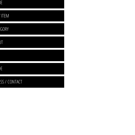
E
 ITEM
EGORY
UT
DE
SS / CONTACT