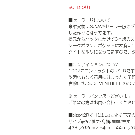
SOLD OUT
■セーラー服について
米軍実物U.S.NAVYセーラー服
した作りになってます。
襟元からバックにかけて3本線のス
マークボタン、ポケットは左胸に1
タイトな作りになってますので、
■コンディションについて
1997年コントラクトのUSED
や汚れもなく着用にはまったく問
右腕に"U.S. SEVENTHFLT
※セーラーパンツ黒もございます。
ご希望の方はお問い合わせくださ
■size42Rで寸法はおおよそ下記
サイズ表記/着丈/身幅/肩幅/袖丈
42R ／62cm／54cm／44cm／6