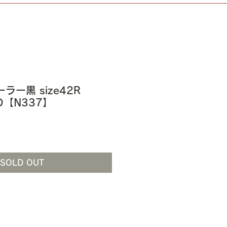
ーラー黒 size42R
D【N337】
SOLD OUT