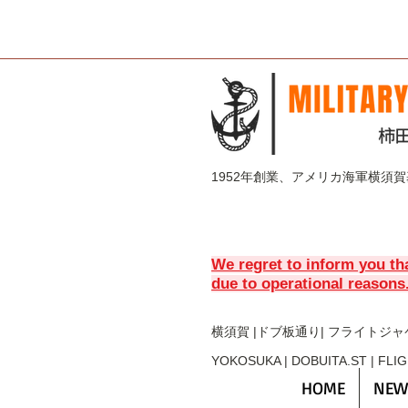
1952年創業、アメリカ海軍横須
We regret to inform you th
due to operational reasons
横須賀 |ドブ板通り| フライト
ジャ
YOKOSUKA | DOBUITA.ST | FLI
HOME
NEW