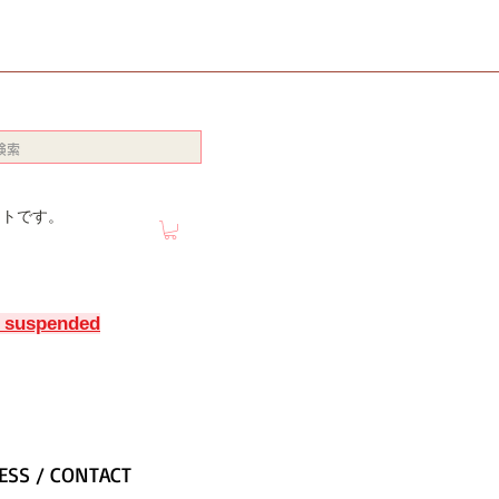
イトです。
y suspended
ESS / CONTACT