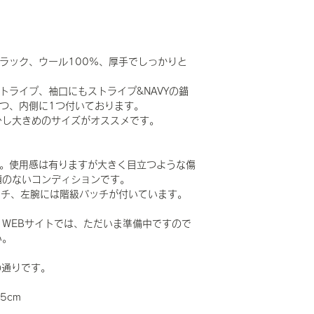
のブラック、ウール100%、厚手でしっかりと
トライプ、袖口にもストライプ&NAVYの錨
つ、内側に1つ付いております。
少し大きめのサイズがオススメです。
です。使用感は有りますが大きく目立つような傷
題のないコンディションです。
"のパッチ、左腕には階級パッチが付いています。
WEBサイトでは、ただいま準備中ですので
い。
の通りです。
5cm