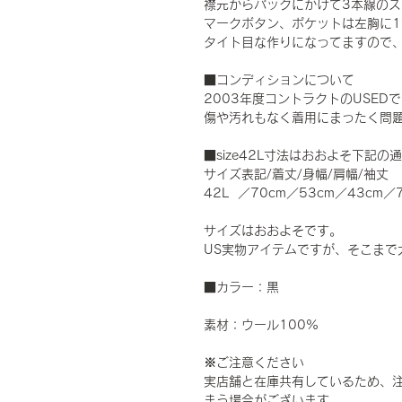
襟元からバックにかけて3本線のス
マークボタン、ポケットは左胸に1
タイト目な作りになってますので
■コンディションについて
2003年度コントラクトのUSE
傷や汚れもなく着用にまったく問
■size42L寸法はおおよそ下記の
サイズ表記/着丈/身幅/肩幅/袖丈
42L ／70cm／53cm／43cm／
サイズはおおよそです。
US実物アイテムですが、そこまで
■カラー：黒
素材：ウール100%
※ご注意ください
実店舗と在庫共有しているため、
まう場合がございます。