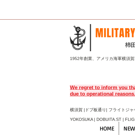
1952年創業、アメリカ海軍横須
We regret to inform you th
due to operational reasons
横須賀 |ドブ板通り| フライト
ジャ
YOKOSUKA | DOBUITA.ST | FLI
HOME
NEW