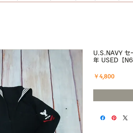
U.S.NAVY セ
年 USED【N
価
￥4,800
格