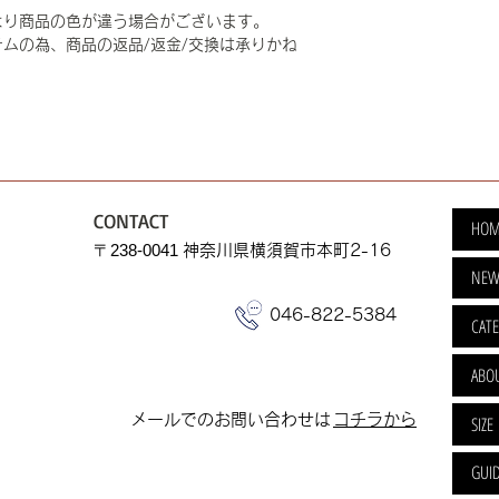
より商品の色が違う場合がございます。
ムの為、商品の返品/返金/交換は承りかね
CONTACT
HOM
​〒238-0041
神奈川県横須賀市本町2-16
NEW
046-822-5384
CAT
ABO
​メールでのお問い合わせは
​コチラから
SIZE
GUI