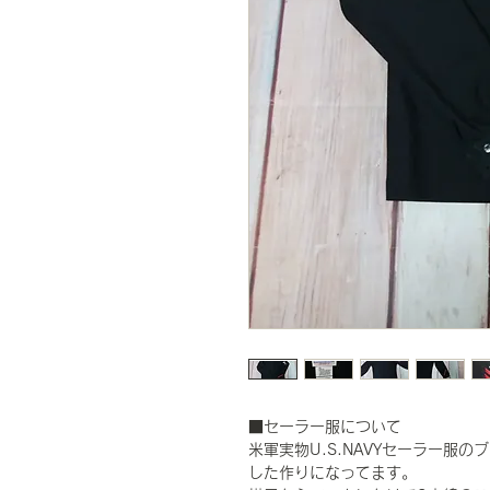
■セーラー服について
米軍実物U.S.NAVYセーラー服
した作りになってます。