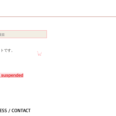
イトです。
y suspended
ESS / CONTACT