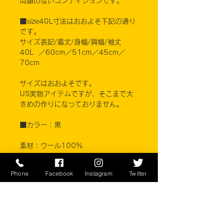
問題のないコンディションです。
■size40L寸法はおおよそ下記の通り
です。
サイズ表記/着丈/身幅/肩幅/袖丈
40L ／60cm／51cm／45cm／
70cm
サイズはおおよそです。
US実物アイテムですが、そこまで大
きめの作りになっておりません。
■カラー：黒
素材：ウール100%
※ご注意ください
Phone
Facebook
Instagram
Twitter
実店舗と在庫共有しているため、注文
のタイミングにより売り切れとなって
しまう場合がございます。
お客様のご覧になっている環境により
商品の色が違う場合がございます。