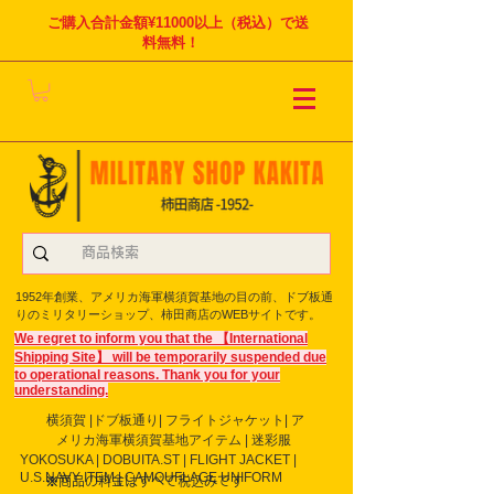
ご購入合計金額¥11000以上（税込）で送
料無料！
1952年創業、アメリカ海軍横須賀基地の目の前、ドブ板通
りのミリタリーショップ、柿田商店のWEBサイトです。
We regret to inform you that the 【International
Shipping Site】 will be temporarily suspended due
to operational reasons. Thank you for your
understanding.
横須賀 |ドブ板通り| フライト
ジャケット| ア
メリカ海軍横須賀基地アイテム | 迷彩服
YOKOSUKA | DOBUITA.ST | FLIGHT JACKET |
U.S.NAVY ITEM | CAMOUFLAGE UNIFORM
※商品の料金はすべて税込みです